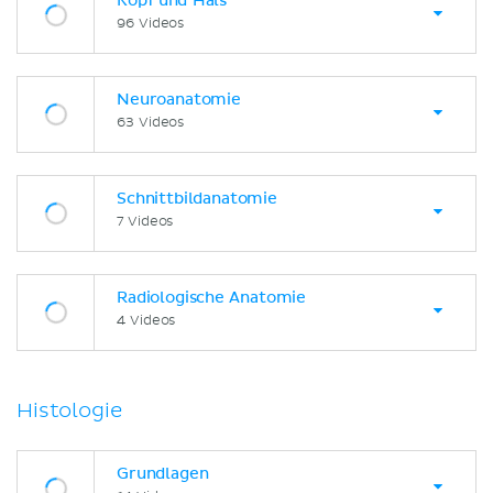
Kopf und Hals
96 Videos
Neuroanatomie
63 Videos
Schnittbildanatomie
7 Videos
Radiologische Anatomie
4 Videos
Histologie
Grundlagen