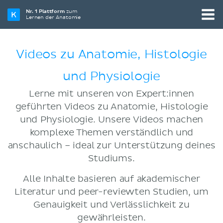
Nr. 1 Plattform
zum
Lernen der Anatomie
Videos zu Anatomie, Histologie
und Physiologie
Lerne mit unseren von Expert:innen
geführten Videos zu Anatomie, Histologie
und Physiologie. Unsere Videos machen
komplexe Themen verständlich und
anschaulich – ideal zur Unterstützung deines
Studiums.
Alle Inhalte basieren auf akademischer
Literatur und peer-reviewten Studien, um
Genauigkeit und Verlässlichkeit zu
gewährleisten.