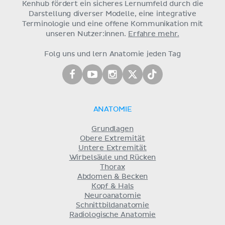
Kenhub fördert ein sicheres Lernumfeld durch die
Darstellung diverser Modelle, eine integrative
Terminologie und eine offene Kommunikation mit
unseren Nutzer:innen.
Erfahre mehr.
Folg uns und lern Anatomie jeden Tag
ANATOMIE
Grundlagen
Obere Extremität
Untere Extremität
Wirbelsäule und Rücken
Thorax
Abdomen & Becken
Kopf & Hals
Neuroanatomie
Schnittbildanatomie
Radiologische Anatomie