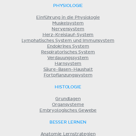
PHYSIOLOGIE
Einführung in die Physiologie
Muskelsystem
Nervensystem
Herz-Kreislauf-System
Lymphatisches System und Immunsystem
Endokrines System
Respiratorisches System
Verdauungssystem
Harnsystem
Säure-Basen-Haushalt
Fortpflanzungssystem
HISTOLOGIE
Grundlagen
Organsysteme
Embryologisches Gewebe
BESSER LERNEN
Anatomie Lernstrategien