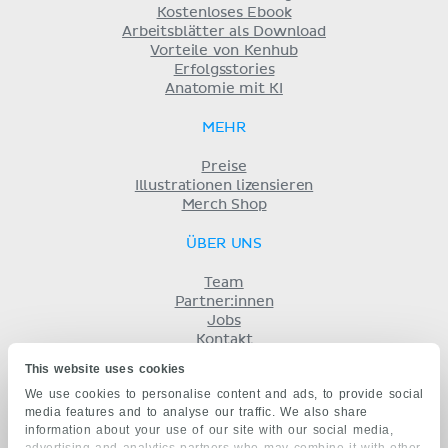
Kostenloses Ebook
Arbeitsblätter als Download
Vorteile von Kenhub
Erfolgsstories
Anatomie mit KI
MEHR
Preise
Illustrationen lizensieren
Merch Shop
ÜBER UNS
Team
Partner:innen
Jobs
Kontakt
Impressum
This website uses cookies
Geschäftsbedingungen
We use cookies to personalise content and ads, to provide social
Datenschutz
media features and to analyse our traffic. We also share
KENHUB AUF...
information about your use of our site with our social media,
advertising and analytics partners who may combine it with other