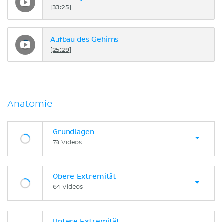
[33:25]
Aufbau des Gehirns
[25:29]
Anatomie
Grundlagen
79 Videos
Obere Extremität
64 Videos
Untere Extremität