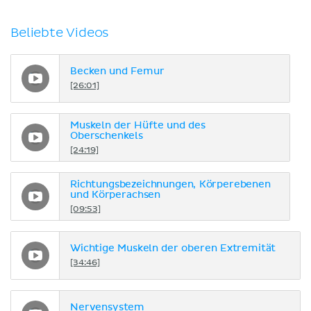
Beliebte Videos
Becken und Femur
[26:01]
Muskeln der Hüfte und des
Oberschenkels
[24:19]
Richtungsbezeichnungen, Körperebenen
und Körperachsen
[09:53]
Wichtige Muskeln der oberen Extremität
[34:46]
Nervensystem