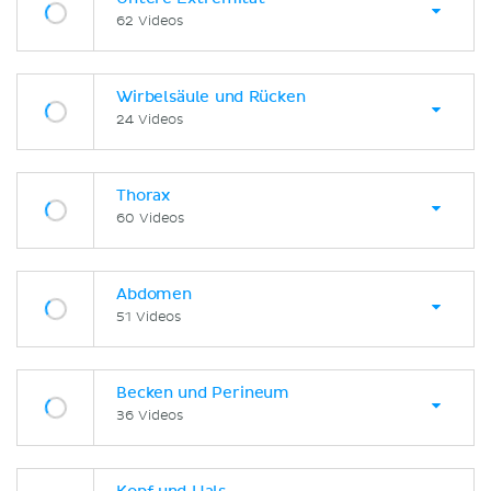
62 Videos
Wirbelsäule und Rücken
24 Videos
Thorax
60 Videos
Abdomen
51 Videos
Becken und Perineum
36 Videos