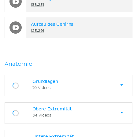
[33:25]
Aufbau des Gehirns
[25:29]
Anatomie
Grundlagen
79 Videos
Obere Extremität
64 Videos
Untere Extremität