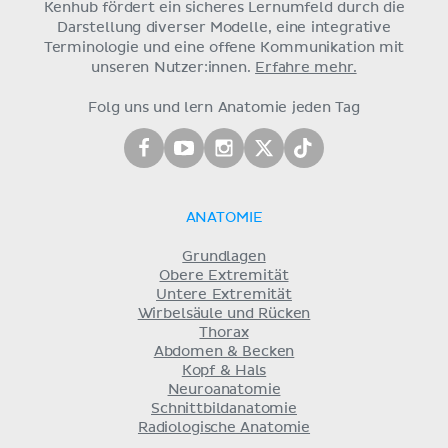
Kenhub fördert ein sicheres Lernumfeld durch die
Darstellung diverser Modelle, eine integrative
Terminologie und eine offene Kommunikation mit
unseren Nutzer:innen.
Erfahre mehr.
Folg uns und lern Anatomie jeden Tag
ANATOMIE
Grundlagen
Obere Extremität
Untere Extremität
Wirbelsäule und Rücken
Thorax
Abdomen & Becken
Kopf & Hals
Neuroanatomie
Schnittbildanatomie
Radiologische Anatomie