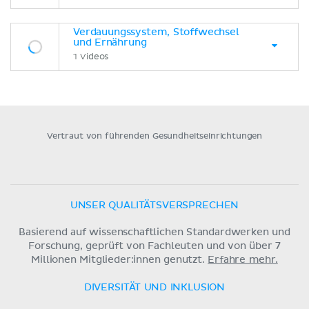
Verdauungssystem, Stoffwechsel
und Ernährung
1 Videos
Vertraut von führenden Gesundheitseinrichtungen
UNSER QUALITÄTSVERSPRECHEN
Basierend auf wissenschaftlichen Standardwerken und
Forschung, geprüft von Fachleuten und von über 7
Millionen Mitglieder:innen genutzt.
Erfahre mehr.
DIVERSITÄT UND INKLUSION