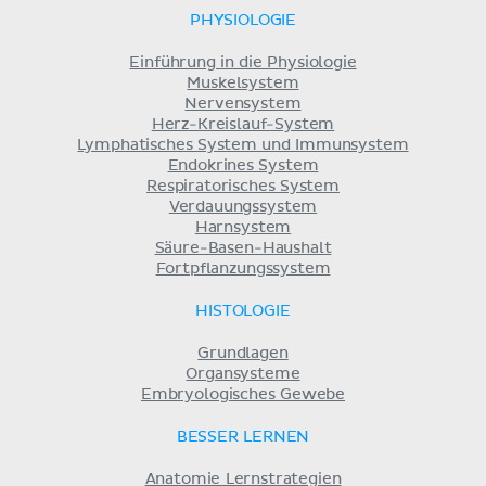
PHYSIOLOGIE
Einführung in die Physiologie
Muskelsystem
Nervensystem
Herz-Kreislauf-System
Lymphatisches System und Immunsystem
Endokrines System
Respiratorisches System
Verdauungssystem
Harnsystem
Säure-Basen-Haushalt
Fortpflanzungssystem
HISTOLOGIE
Grundlagen
Organsysteme
Embryologisches Gewebe
BESSER LERNEN
Anatomie Lernstrategien