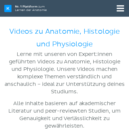
Nr. 1 Plattform
zum
Lernen der Anatomie
Videos zu Anatomie, Histologie
und Physiologie
Lerne mit unseren von Expert:innen
geführten Videos zu Anatomie, Histologie
und Physiologie. Unsere Videos machen
komplexe Themen verständlich und
anschaulich – ideal zur Unterstützung deines
Studiums.
Alle Inhalte basieren auf akademischer
Literatur und peer-reviewten Studien, um
Genauigkeit und Verlässlichkeit zu
gewährleisten.