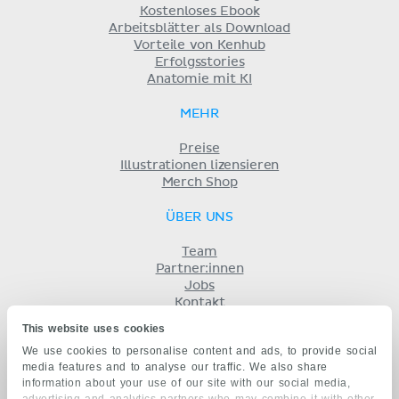
Kostenloses Ebook
Arbeitsblätter als Download
Vorteile von Kenhub
Erfolgsstories
Anatomie mit KI
MEHR
Preise
Illustrationen lizensieren
Merch Shop
ÜBER UNS
Team
Partner:innen
Jobs
Kontakt
Impressum
This website uses cookies
Geschäftsbedingungen
We use cookies to personalise content and ads, to provide social
Datenschutz
media features and to analyse our traffic. We also share
KENHUB AUF...
information about your use of our site with our social media,
advertising and analytics partners who may combine it with other