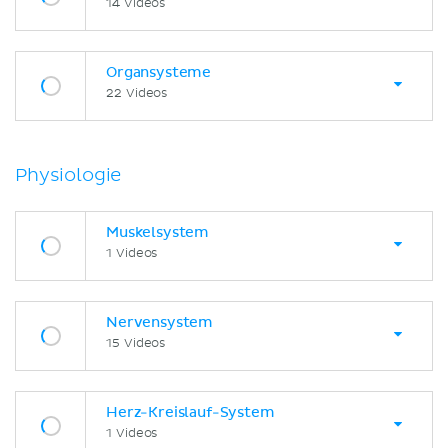
14 Videos
Organsysteme
22 Videos
Physiologie
Muskelsystem
1 Videos
Nervensystem
15 Videos
Herz-Kreislauf-System
1 Videos