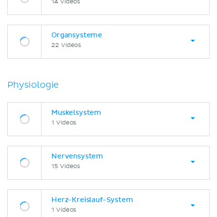
14 Videos
Organsysteme
22 Videos
Physiologie
Muskelsystem
1 Videos
Nervensystem
15 Videos
Herz-Kreislauf-System
1 Videos