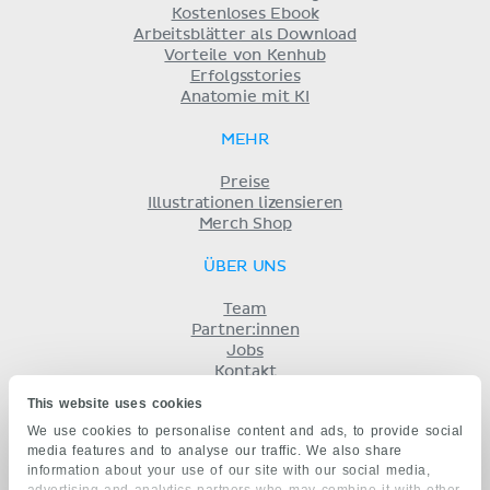
Kostenloses Ebook
Arbeitsblätter als Download
Vorteile von Kenhub
Erfolgsstories
Anatomie mit KI
MEHR
Preise
Illustrationen lizensieren
Merch Shop
ÜBER UNS
Team
Partner:innen
Jobs
Kontakt
Impressum
This website uses cookies
Geschäftsbedingungen
We use cookies to personalise content and ads, to provide social
Datenschutz
media features and to analyse our traffic. We also share
KENHUB AUF...
information about your use of our site with our social media,
advertising and analytics partners who may combine it with other