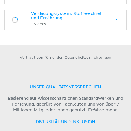
Verdauungssystem, Stoffwechsel
und Ernährung
1 Videos
Vertraut von führenden Gesundheitseinrichtungen
UNSER QUALITÄTSVERSPRECHEN
Basierend auf wissenschaftlichen Standardwerken und
Forschung, geprüft von Fachleuten und von über 7
Millionen Mitglieder:innen genutzt.
Erfahre mehr.
DIVERSITÄT UND INKLUSION