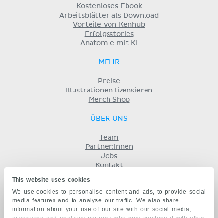
Kostenloses Ebook
Arbeitsblätter als Download
Vorteile von Kenhub
Erfolgsstories
Anatomie mit KI
MEHR
Preise
Illustrationen lizensieren
Merch Shop
ÜBER UNS
Team
Partner:innen
Jobs
Kontakt
Impressum
This website uses cookies
Geschäftsbedingungen
We use cookies to personalise content and ads, to provide social
Datenschutz
media features and to analyse our traffic. We also share
KENHUB AUF...
information about your use of our site with our social media,
advertising and analytics partners who may combine it with other