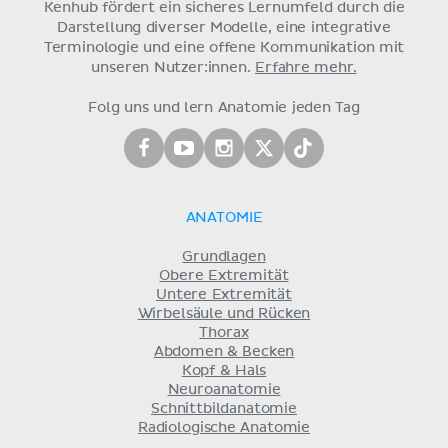
Kenhub fördert ein sicheres Lernumfeld durch die
Darstellung diverser Modelle, eine integrative
Terminologie und eine offene Kommunikation mit
unseren Nutzer:innen.
Erfahre mehr.
Folg uns und lern Anatomie jeden Tag
ANATOMIE
Grundlagen
Obere Extremität
Untere Extremität
Wirbelsäule und Rücken
Thorax
Abdomen & Becken
Kopf & Hals
Neuroanatomie
Schnittbildanatomie
Radiologische Anatomie