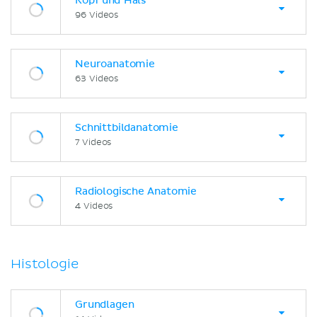
Kopf und Hals
96 Videos
Neuroanatomie
63 Videos
Schnittbildanatomie
7 Videos
Radiologische Anatomie
4 Videos
Histologie
Grundlagen