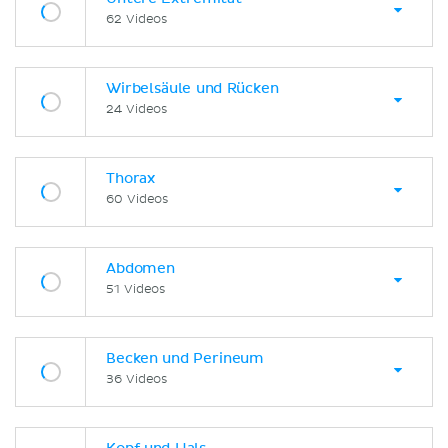
62 Videos
Wirbelsäule und Rücken
24 Videos
Thorax
60 Videos
Abdomen
51 Videos
Becken und Perineum
36 Videos