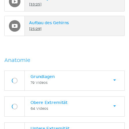
[33:25]
Aufbau des Gehirns
[25:29]
Anatomie
Grundlagen
79 Videos
Obere Extremität
64 Videos
Untere Extremität