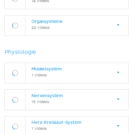
14 Videos
Organsysteme
22 Videos
Physiologie
Muskelsystem
1 Videos
Nervensystem
15 Videos
Herz-Kreislauf-System
1 Videos