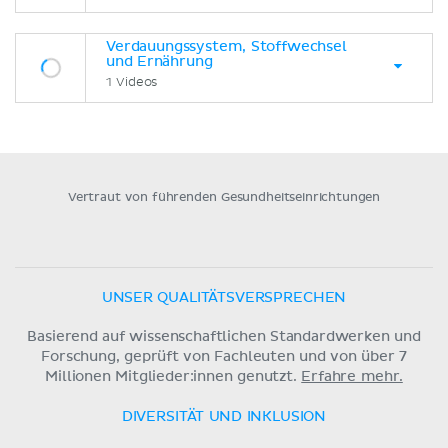
Verdauungssystem, Stoffwechsel
und Ernährung
1 Videos
Vertraut von führenden Gesundheitseinrichtungen
UNSER QUALITÄTSVERSPRECHEN
Basierend auf wissenschaftlichen Standardwerken und
Forschung, geprüft von Fachleuten und von über 7
Millionen Mitglieder:innen genutzt.
Erfahre mehr.
DIVERSITÄT UND INKLUSION