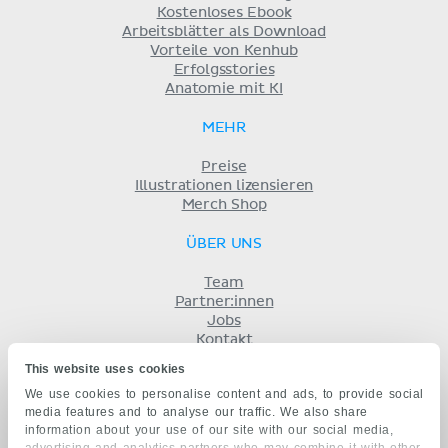
Kostenloses Ebook
Arbeitsblätter als Download
Vorteile von Kenhub
Erfolgsstories
Anatomie mit KI
MEHR
Preise
Illustrationen lizensieren
Merch Shop
ÜBER UNS
Team
Partner:innen
Jobs
Kontakt
Impressum
This website uses cookies
Geschäftsbedingungen
We use cookies to personalise content and ads, to provide social
Datenschutz
media features and to analyse our traffic. We also share
KENHUB AUF...
information about your use of our site with our social media,
advertising and analytics partners who may combine it with other