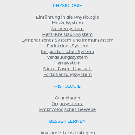
PHYSIOLOGIE
Einführung in die Physiologie
Muskelsystem
Nervensystem
Herz-Kreislauf-System
Lymphatisches System und Immunsystem
Endokrines System
Respiratorisches System
Verdauungssystem
Harnsystem
Säure-Basen-Haushalt
Fortpflanzungssystem
HISTOLOGIE
Grundlagen
Organsysteme
Embryologisches Gewebe
BESSER LERNEN
Anatomie Lernstrategien