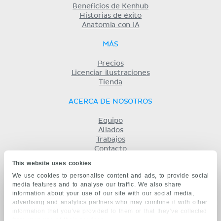
Beneficios de Kenhub
Historias de éxito
Anatomia con IA
MÁS
Precios
Licenciar ilustraciones
Tienda
ACERCA DE NOSOTROS
Equipo
Aliados
Trabajos
Contacto
Compañía
This website uses cookies
Términos y condiciones
We use cookies to personalise content and ads, to provide social
Privacidad
media features and to analyse our traffic. We also share
KENHUB EN...
information about your use of our site with our social media,
advertising and analytics partners who may combine it with other
English
information that you’ve provided to them or that they’ve collected
Deutsch
from your use of their services.