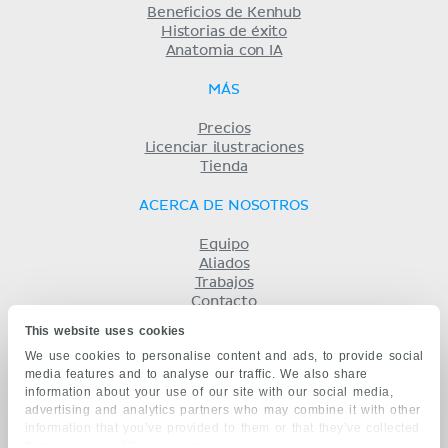
Beneficios de Kenhub
Historias de éxito
Anatomia con IA
MÁS
Precios
Licenciar ilustraciones
Tienda
ACERCA DE NOSOTROS
Equipo
Aliados
Trabajos
Contacto
Compañía
This website uses cookies
Términos y condiciones
We use cookies to personalise content and ads, to provide social
Privacidad
media features and to analyse our traffic. We also share
KENHUB EN...
information about your use of our site with our social media,
advertising and analytics partners who may combine it with other
English
information that you’ve provided to them or that they’ve collected
Deutsch
from your use of their services.