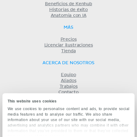
Beneficios de Kenhub
Historias de éxito
Anatomia con IA
MÁS
Precios
Licenciar ilustraciones
Tienda
ACERCA DE NOSOTROS
Equipo
Aliados
Trabajos
Contacto
Compañía
This website uses cookies
Términos y condiciones
We use cookies to personalise content and ads, to provide social
Privacidad
media features and to analyse our traffic. We also share
KENHUB EN...
information about your use of our site with our social media,
advertising and analytics partners who may combine it with other
English
information that you’ve provided to them or that they’ve collected
Deutsch
from your use of their services.