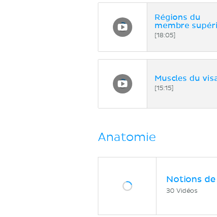
Régions du
membre supér
[18:05]
Muscles du vis
[15:15]
Anatomie
Notions de
30 Vidéos