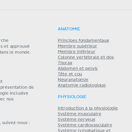
ANATOMIE
erche
Principes fondamentaux
Membre supérieur
ts et approuvé
Membre inférieur
 dans le monde.
Colonne vertébrale et dos
Thorax
Abdomen et pelvis
Tête et cou
Neuranatomie
nt
Anatomie radiologique
eprésentation de
ogie inclusive
PHYSIOLOGIE
ec nos
Introduction à la physiologie
Système musculaire
Système nerveux
 suivez-nous :
Système cardiovasculaire
Système lymphatique et