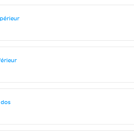
périeur
érieur
 dos