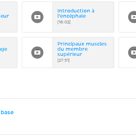
Introduction à
ieur
l’encéphale
[16:02]
Principaux muscles
age
du membre
supérieur
[27:51]
 base