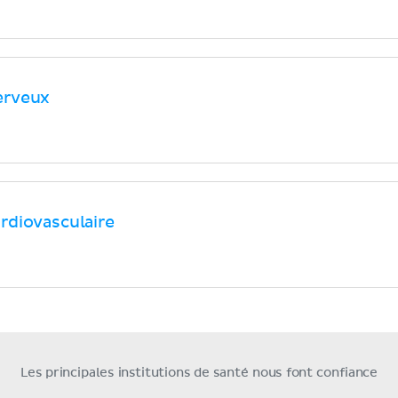
erveux
rdiovasculaire
Les principales institutions de santé nous font confiance