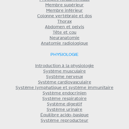
Membre supérieur
Membre inférieur
Colonne vertébrale et dos
Thorax
Abdomen et pelvis
Tête et cou
Neuranatomie
Anatomie radiologique
PHYSIOLOGIE
Introduction à la physiologie
Système musculaire
Système nerveux
Système cardiovasculaire
Système lymphatique et système immunitaire
Système endocrinien
Système respiratoire
Système digestif
Système urinaire
Équilibre acido-basique
Système reproducteur