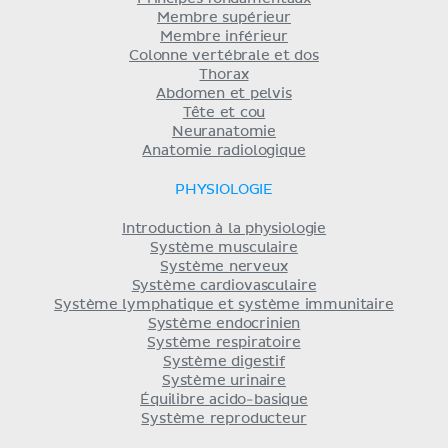
Membre supérieur
Membre inférieur
Colonne vertébrale et dos
Thorax
Abdomen et pelvis
Tête et cou
Neuranatomie
Anatomie radiologique
PHYSIOLOGIE
Introduction à la physiologie
Système musculaire
Système nerveux
Système cardiovasculaire
Système lymphatique et système immunitaire
Système endocrinien
Système respiratoire
Système digestif
Système urinaire
Équilibre acido-basique
Système reproducteur