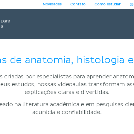
Novidades
Contato
Como estudar
para
ia
s de anatomia, histologia e 
 criadas por especialistas para aprender anatomia
ar seus estudos, nossas videoaulas transformam 
explicações claras e divertidas.
ado na literatura acadêmica e em pesquisas cien
acurácia e confiabilidade.