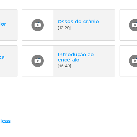
Ossos do crânio
ior
[12:20]
Introdução ao
ce
encéfalo
[16:43]
icas