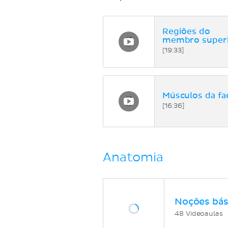
Regiões do
membro super
[19:33]
Músculos da fa
[16:36]
Anatomia
Noções bás
48 Videoaulas