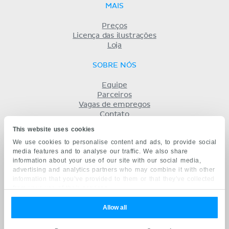
MAIS
Preços
Licença das ilustrações
Loja
SOBRE NÓS
Equipe
Parceiros
Vagas de empregos
Contato
Registro
This website uses cookies
Termos
We use cookies to personalise content and ads, to provide social
Privacidade
media features and to analyse our traffic. We also share
KENHUB EM...
information about your use of our site with our social media,
advertising and analytics partners who may combine it with other
English
information that you’ve provided to them or that they’ve collected
Deutsch
from your use of their services.
Español
Français
Allow all
русский
中文