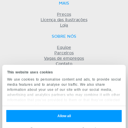
MAIS
Preços
Licença das ilustrações
Loja
SOBRE NÓS
Equipe
Parceiros
Vagas de empregos
Contato
Registro
This website uses cookies
Termos
We use cookies to personalise content and ads, to provide social
Privacidade
media features and to analyse our traffic. We also share
KENHUB EM...
information about your use of our site with our social media,
advertising and analytics partners who may combine it with other
English
information that you’ve provided to them or that they’ve collected
Deutsch
from your use of their services.
Español
Français
Allow all
русский
中文