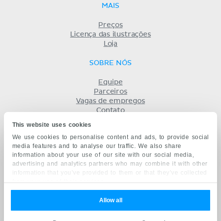
MAIS
Preços
Licença das ilustrações
Loja
SOBRE NÓS
Equipe
Parceiros
Vagas de empregos
Contato
Registro
This website uses cookies
Termos
We use cookies to personalise content and ads, to provide social
Privacidade
media features and to analyse our traffic. We also share
KENHUB EM...
information about your use of our site with our social media,
advertising and analytics partners who may combine it with other
English
information that you’ve provided to them or that they’ve collected
Deutsch
from your use of their services.
Español
Français
Allow all
русский
中文