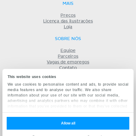
MAIS
Preços
Licença das ilustrações
Loja
SOBRE NÓS
Equipe
Parceiros
Vagas de empregos
Contato
Registro
This website uses cookies
Termos
We use cookies to personalise content and ads, to provide social
Privacidade
media features and to analyse our traffic. We also share
KENHUB EM...
information about your use of our site with our social media,
advertising and analytics partners who may combine it with other
English
information that you’ve provided to them or that they’ve collected
Deutsch
from your use of their services.
Español
Français
Allow all
русский
中文