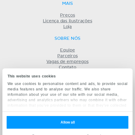
MAIS
Preços
Licença das ilustrações
Loja
SOBRE NÓS
Equipe
Parceiros
Vagas de empregos
Contato
Registro
This website uses cookies
Termos
We use cookies to personalise content and ads, to provide social
Privacidade
media features and to analyse our traffic. We also share
KENHUB EM...
information about your use of our site with our social media,
advertising and analytics partners who may combine it with other
English
information that you’ve provided to them or that they’ve collected
Deutsch
from your use of their services.
Español
Français
Allow all
русский
中文