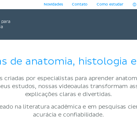
Novidades
Contato
Como estudar
para
ia
s de anatomia, histologia e 
 criadas por especialistas para aprender anatomia
ar seus estudos, nossas videoaulas transformam 
explicações claras e divertidas.
ado na literatura acadêmica e em pesquisas cien
acurácia e confiabilidade.