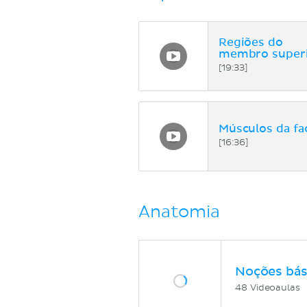
Regiões do
membro super
[19:33]
Músculos da fa
[16:36]
Anatomia
Noções bás
48 Videoaulas