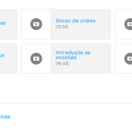
Ossos do crânio
ior
[12:20]
Introdução ao
ce
encéfalo
[16:43]
icas