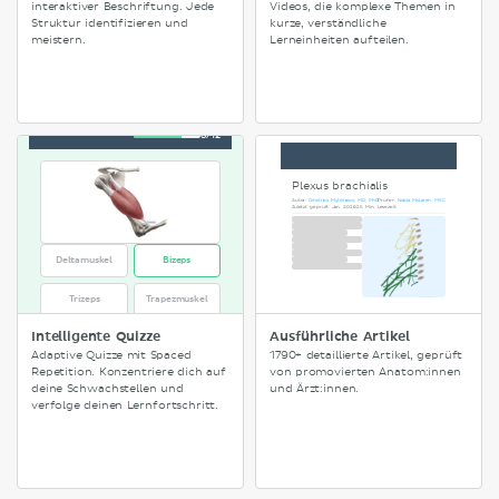
interaktiver Beschriftung. Jede
Videos, die komplexe Themen in
Struktur identifizieren und
kurze, verständliche
meistern.
Lerneinheiten aufteilen.
8/12
Plexus brachialis
Autor:
Dimitrios Mytilinaios, MD, PhD
Prüfer:
Nicola McLaren, MSC
Zuletzt geprüft Jan. 2026
25 Min. Lesezeit
Deltamuskel
Bizeps
Trizeps
Trapezmuskel
Intelligente Quizze
Ausführliche Artikel
Adaptive Quizze mit Spaced
1790+ detaillierte Artikel, geprüft
Repetition. Konzentriere dich auf
von promovierten Anatom:innen
deine Schwachstellen und
und Ärzt:innen.
verfolge deinen Lernfortschritt.