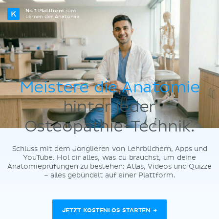
Nr. 1 Plattform
zum
Lernen der Anatomie
Meistere die Anatomie
hinter jeder
Osteopathie-Technik.
Schluss mit dem Jonglieren von Lehrbüchern, Apps und
YouTube. Hol dir alles, was du brauchst, um deine
Anatomieprüfungen zu bestehen: Atlas, Videos und Quizze
– alles gebündelt auf einer Plattform.
JETZT KOSTENLOS STARTEN →