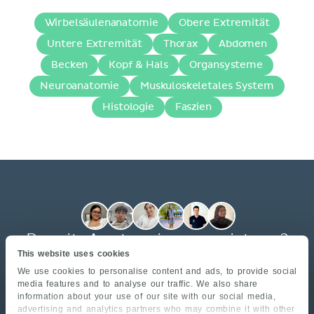
Wirbelsäulenanatomie
Obere Extremität
Untere Extremität
Thorax
Abdomen
Becken
Kopf & Hals
Organsysteme
Neuroanatomie
Muskuloskeletales System
Histologie
Faszien
Bereit, Anatomie zu meistern?
Schließ dich deinen Kommilitonen aus der Osteopathie
This website uses cookies
an, die bereits effizienter lernen
We use cookies to personalise content and ads, to provide social
media features and to analyse our traffic. We also share
ERSTELLE DEIN KOSTENLOSES KONTO →
information about your use of our site with our social media,
Anmeldung dauert 30 Sekunden
Keine Zahlung erforderlich
advertising and analytics partners who may combine it with other