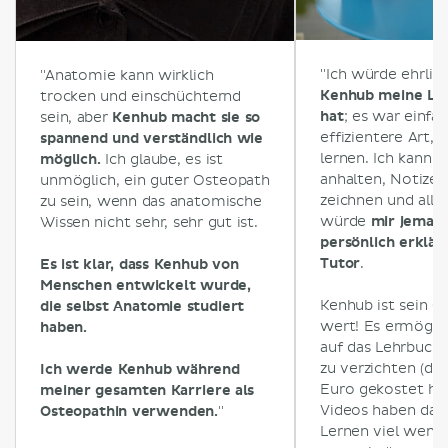
"Ich würde ehrlic
"Anatomie kann wirklich
Kenhub meine Ler
trocken und einschüchternd
hat
; es war einfac
sein, aber
Kenhub macht sie so
effizientere Art,
spannend und verständlich wie
lernen. Ich kann d
möglich.
Ich glaube, es ist
anhalten, Notize
unmöglich, ein guter Osteopath
zeichnen und alles
zu sein, wenn das anatomische
würde
mir jeman
Wissen nicht sehr, sehr gut ist.
persönlich erklär
Tutor
.
Es ist klar, dass Kenhub von
Menschen entwickelt wurde,
Kenhub ist sein Ge
die selbst Anatomie studiert
wert! Es ermöglic
haben.
auf das Lehrbuch 
zu verzichten (da
Ich werde Kenhub während
Euro gekostet hät
meiner gesamten Karriere als
Videos haben das
Osteopathin verwenden.
"
Lernen viel wen