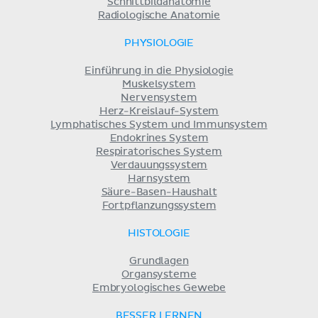
Schnittbildanatomie
Radiologische Anatomie
PHYSIOLOGIE
Einführung in die Physiologie
Muskelsystem
Nervensystem
Herz-Kreislauf-System
Lymphatisches System und Immunsystem
Endokrines System
Respiratorisches System
Verdauungssystem
Harnsystem
Säure-Basen-Haushalt
Fortpflanzungssystem
HISTOLOGIE
Grundlagen
Organsysteme
Embryologisches Gewebe
BESSER LERNEN