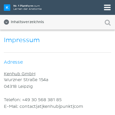
Nr. 1 Plattform
zum
Lernen der Anatomie
Inhaltsverzeichnis
Über Uns
Impressum
Qualität
Diversität und Inklusion
Adresse
Team
Kenhub GmbH
Partner:innen
Wurzner Straße 154a
04318
Leipzig
Jobs
Kontakt
Telefon: +49 30 568 381 85
E-Mail: contact{at}kenhub{punkt}com
Impressum