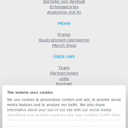
Vorteile von Kenhub
Erfolgsstories
Anatomie mit KI
MEHR
Preise
Illustrationen lizensieren
Merch Shop
ÜBER UNS
Team
Partner:innen
Jobs
Kontakt
Impressum
This website uses cookies
Geschäftsbedingungen
We use cookies to personalise content and ads, to provide social
Datenschutz
media features and to analyse our traffic. We also share
KENHUB AUF...
information about your use of our site with our social media,
advertising and analytics partners who may combine it with other
English
information that you’ve provided to them or that they’ve collected
Español
from your use of their services.