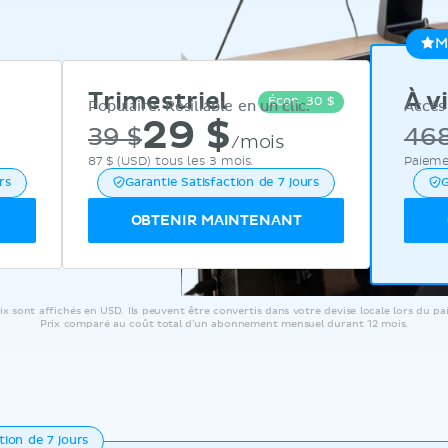
M
Trimestriel
À v
Écon. 30 $
Populaire. Résiliable en un clic.
Accès 
29
$
39 $
468
/mois
87 $
(USD) tous les 3 mois.
Paieme
rs
Garantie Satisfaction de 7 jours
G
OBTENIR MAINTENANT
ix sont affichés en USD. Ils peuvent être convertis dans votre devise locale lors du p
Prix comparé au coût total d'un abonnement mensuel durant 12 mois.
tion de 7 jours