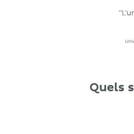
"L'
Univ
Quels 