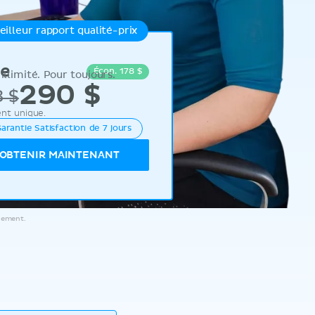
eilleur rapport qualité-prix
ie
Écon. 178 $
illimité. Pour toujours.
290
$
 $
nt unique.
arantie Satisfaction de 7 jours
OBTENIR MAINTENANT
aiement.