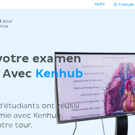
Tarifs
Français
1
pour
omie
 votre examen
. Avec
Kenhub
'étudiants ont réussi
omie avec Kenhub.
tre tour.