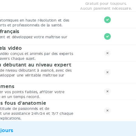
Gratuit pour toujours.
Aucun paiement nécessaire.
anatomiques en haute résolution et des
erts et professionnels de la santé.
français
t et développez votre maîtrise sur
els vidéo
 vidéo conçus et animés par des experts
avers chaque sujet.
u débutant au niveau expert
de niveau débutant à avancé, avec des
velopper une véritable maîtrise sur
xamens
er vos points faibles, affûter votre
 en un temps record.
os fous d'anatomie
tituée de passionnés et de
it une assistance 24h/24 et 7j/7 chaque
xplications.
 jours