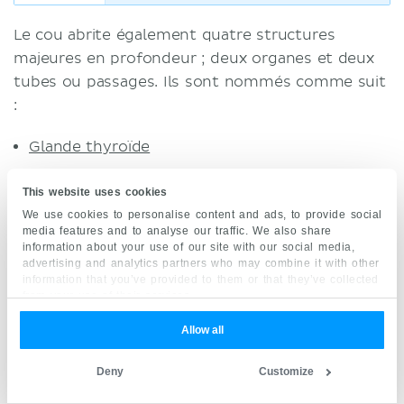
Le cou abrite également quatre structures
majeures en profondeur ; deux organes et deux
tubes ou passages. Ils sont nommés comme suit
:
Glande thyroïde
Glandes parathyroïdes
This website uses cookies
Pharynx
We use cookies to personalise content and ads, to provide social
Larynx
media features and to analyse our traffic. We also share
information about your use of our site with our social media,
advertising and analytics partners who may combine it with other
Les deux glandes sont responsables de
information that you’ve provided to them or that they’ve collected
l'homéostasie endocrinienne du corps. Le
from your use of their services.
pharynx est un passage musculaire pour la
Allow all
nourriture et l'air, reliant les cavités nasales et
buccales à l'œsophage et au larynx. Ce dernier
Deny
Customize
est plus communément connu sous le nom de