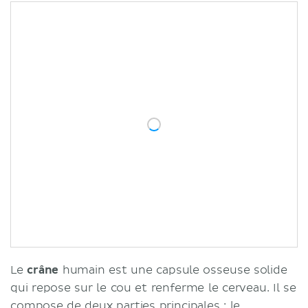
Sources
Articles associés
Vidéos associées
Le
crâne
humain est une capsule osseuse solide
qui repose sur le cou et renferme le cerveau. Il se
compose de deux parties principales : le