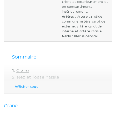
triangles extérieurement et
en compartiments
intérieurement.
Artères :
Artère carotide
commune, artère carotide
externe, artère carotide
interne et artère faciale.
Nerfs :
Plexus cervical.
Sommaire
Crâne
Nez et fosse nasale
Œil
+ Afficher tout
Oreille
Bouche
Dents
Crâne
Cou