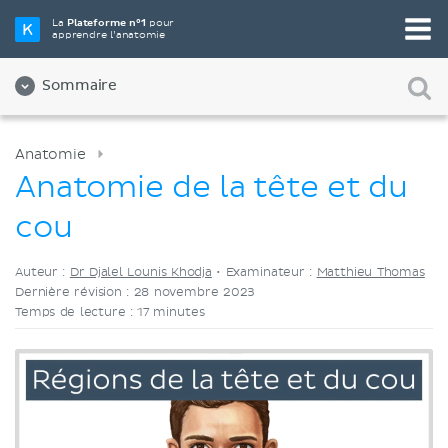
Choisissez votre outil d'étude préféré
La
Plateforme n°1
pour
apprendre l’anatomie
Vidéos
Quiz
Les deux
Sommaire
Anatomie
Anatomie de la tête et du
cou
Auteur :
Dr Djalel Lounis Khodja
•
Examinateur :
Matthieu Thomas
Dernière révision : 28 novembre 2023
Temps de lecture : 17 minutes