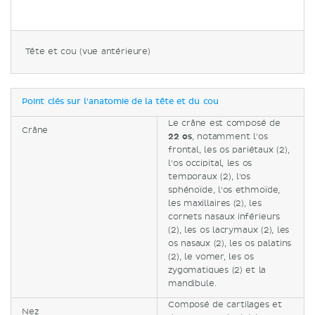
Tête et cou (vue antérieure)
Point clés sur l'anatomie de la tête et du cou
Le crâne est composé de
Crâne
22 os
, notamment l'os
frontal, les os pariétaux (2),
l'os occipital, les os
temporaux (2), l'os
sphénoïde, l'os ethmoïde,
les maxillaires (2), les
cornets nasaux inférieurs
(2), les os lacrymaux (2), les
os nasaux (2), les os palatins
(2), le vomer, les os
zygomatiques (2) et la
mandibule.
Composé de cartilages et
Nez