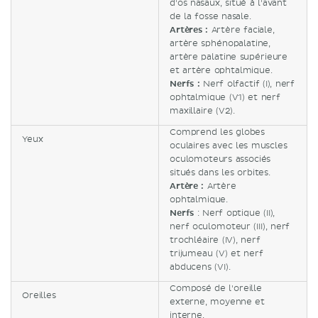
d'os nasaux, situé à l'avant
de la fosse nasale.
Artères :
Artère faciale,
artère sphénopalatine,
artère palatine supérieure
et artère ophtalmique.
Nerfs :
Nerf olfactif (I), nerf
ophtalmique (V1) et nerf
maxillaire (V2).
Comprend les globes
Yeux
oculaires avec les muscles
oculomoteurs associés
situés dans les orbites.
Artère :
Artère
ophtalmique.
Nerfs
: Nerf optique (II),
nerf oculomoteur (III), nerf
trochléaire (IV), nerf
trijumeau (V) et nerf
abducens (VI).
Composé de l'oreille
Oreilles
externe, moyenne et
interne.