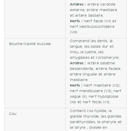
Artères :
Artère carotide
externe, artère maxillaire
et artère basilaire.
Nerfs :
Nerf facial (VII) et
nerf vestibulocochléaire
(VIII).
Comprend les dents, la
Bouche/Cavité buccale
langue, les palais dur et
mou, la luette, les
amygdales et l'oropharynx.
Artères :
Artère palatine
descendante, artère faciale,
artère linguale et artère
maxillaire.
Nerfs :
Nerf maxillaire (V2),
nerf mandibulaire (V3), nerf
vague (X), nerf hypoglosse
(XII) et nerf facial (VII).
Contient l'os hyoïde, la
Cou
glande thyroïde, les glandes
parathyroïdes, le pharynx et
le larynx ; divisée en