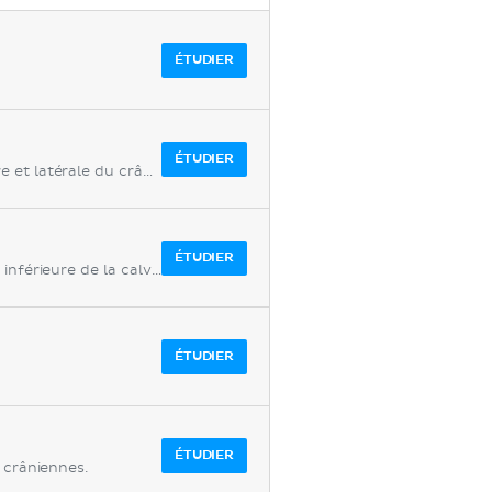
ÉTUDIER
ÉTUDIER
Structures anatomiques observées sur les vues postérieure et latérale du crâne.
ÉTUDIER
Structures anatomiques visibles sur les vues supérieure et inférieure de la calvaria.
ÉTUDIER
ÉTUDIER
 crâniennes.