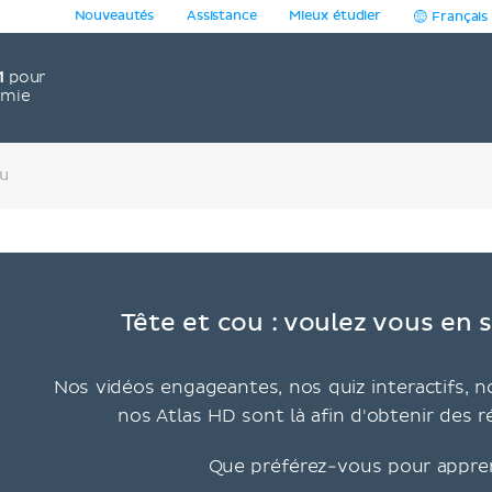
Nouveautés
Assistance
Mieux étudier
Français
1
pour
omie
u
Tête et cou : voulez vous en s
Nos vidéos engageantes, nos quiz interactifs, no
nos Atlas HD sont là afin d'obtenir des r
Que préférez-vous pour appre