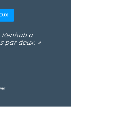
DEUX
e Kenhub a
s par deux. »
ver