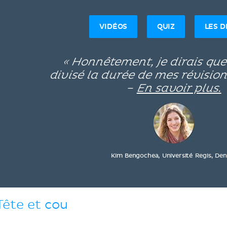
VIDÉOS
QUIZ
LES 
« Honnêtement, je dirais qu
divisé la durée de mes révision
–
En savoir plus.
Kim Bengochea, Université Regis, Den
Tête et cou