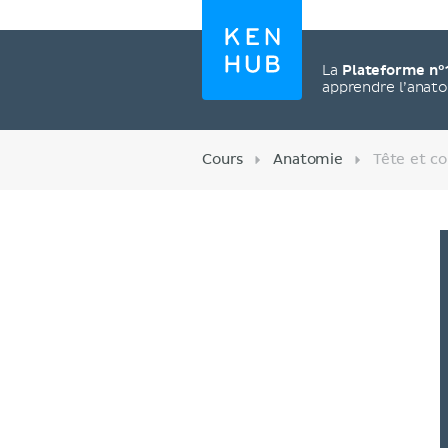
La
Plateforme n°
apprendre l’anat
Cours
Anatomie
Tête et co
Créez un compte
maintenant