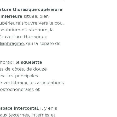
erture thoracique supérieure
 inférieure
située, bien
périeure s’ouvre vers le cou.
 manubrium du sternum, la
L’ouverture thoracique
diaphragme
, qui la sépare de
horax : le
squelette
res de côtes, de douze
s. Les principales
rvertébraux, les articulations
 costochondrales et
space intercostal
. Il y en a
taux
(externes, internes et