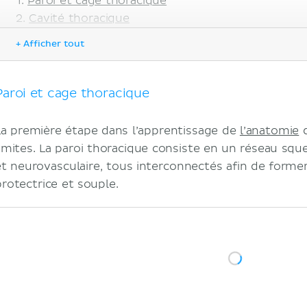
Paroi et cage thoracique
Cavité thoracique
Neurovascularisation
+ Afficher tout
Organes
Cœur
Poumons
Paroi et cage thoracique
Trachée
Oesophage
La première étape dans l’apprentissage de
l’anatomie
d
Thymus
limites. La paroi thoracique consiste en un réseau squ
Anatomie du sein chez la femme
et neurovasculaire, tous interconnectés afin de former
Sources
protectrice et souple.
Articles associés
Vidéos associées