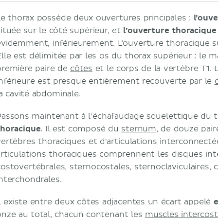
Le thorax possède deux ouvertures principales :
l’ouv
située sur le côté supérieur, et
l’ouverture thoracique
évidemment, inférieurement. L’ouverture thoracique su
Elle est délimitée par les os du thorax supérieur : le
première paire de
côtes
et le corps de la vertèbre T1. 
inférieure est presque entièrement recouverte par le
la cavité abdominale.
Passons maintenant à l'échafaudage squelettique du t
thoracique
. Il est composé du
sternum
, de douze pai
vertèbres thoraciques et d'articulations interconnectée
articulations thoraciques comprennent les disques inte
costovertébrales, sternocostales, sternoclaviculaires,
interchondrales.
Il existe entre deux côtes adjacentes un écart appelé
e
onze au total, chacun contenant les
muscles intercos