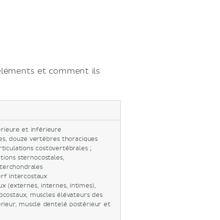
 éléments et comment ils
rieure et inférieure
es, douze vertèbres thoraciques
ticulations costovertébrales ;
ations sternocostales,
nterchondrales
erf intercostaux
 (externes, internes, intimes),
bcostaux, muscles élévateurs des
rieur, muscle dentelé postérieur et