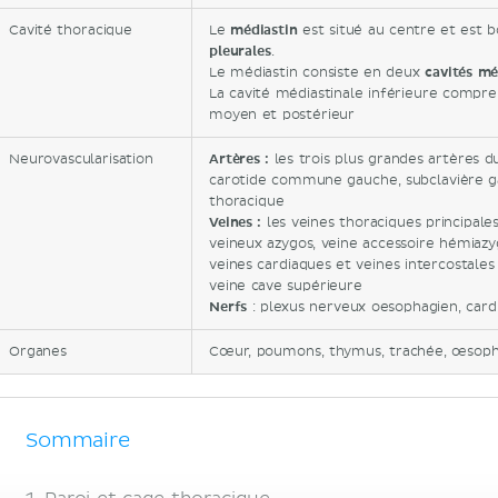
Cavité thoracique
Le
médiastin
est situé au centre et est 
pleurales
.
Le médiastin consiste en deux
cavités mé
La cavité médiastinale inférieure compre
moyen et postérieur
Neurovascularisation
Artères :
les trois plus grandes artères d
carotide commune gauche, subclavière ga
thoracique
Veines :
les veines thoraciques principale
veineux azygos, veine accessoire hémiazyg
veines cardiaques et veines intercostales
veine cave supérieure
Nerfs
: plexus nerveux oesophagien, card
Organes
Cœur, poumons, thymus, trachée, œsop
Sommaire