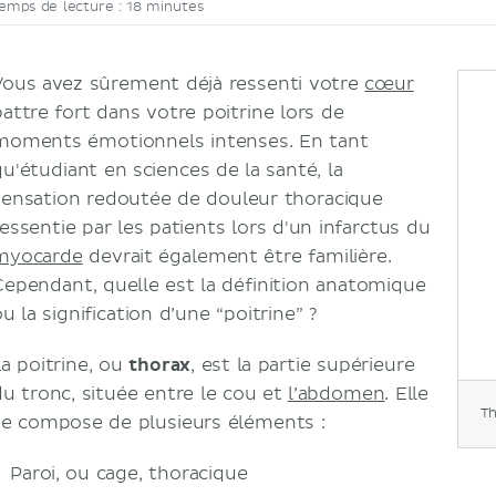
emps de lecture : 18 minutes
Vous avez sûrement déjà ressenti votre
cœur
battre fort dans votre poitrine lors de
moments émotionnels intenses. En tant
qu'étudiant en sciences de la santé, la
sensation redoutée de douleur thoracique
ressentie par les patients lors d'un infarctus du
myocarde
devrait également être familière.
Cependant, quelle est la définition anatomique
u la signification d’une “poitrine” ?
La poitrine, ou
thorax
, est la partie supérieure
du tronc, située entre le cou et
l’abdomen
. Elle
Th
se compose de plusieurs éléments :
Paroi, ou cage, thoracique