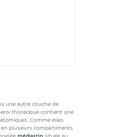
ons une autre couche de
 paroi thoracique contient une
 anatomiques. Comme elles
e en plusieurs compartiments
 appelée
médiastin
située au