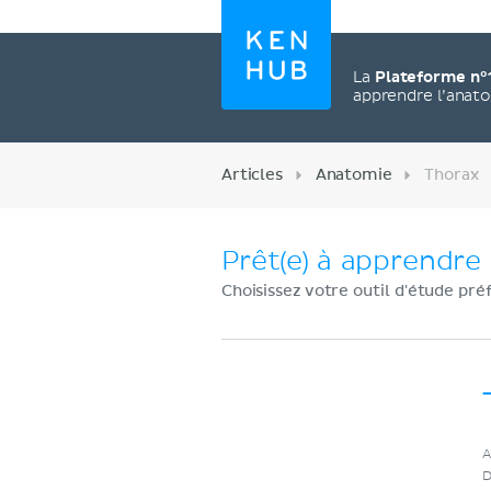
La
Plateforme n°
apprendre l’anat
Articles
Anatomie
Thorax
Prêt(e) à apprendre 
Choisissez votre outil d'étude pré
Créez un compte
A
maintenant
D