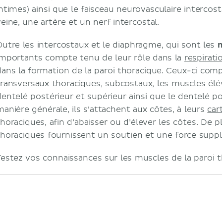
intimes) ainsi que le faisceau neurovasculaire intercos
veine, une artère et un nerf intercostal.
Outre les intercostaux et le diaphragme, qui sont les
m
importants compte tenu de leur rôle dans la
respirati
dans la formation de la paroi thoracique. Ceux-ci co
transversaux thoraciques, subcostaux, les muscles élé
dentelé postérieur et supérieur ainsi que le dentelé po
manière générale, ils s'attachent aux côtes, à leurs
car
thoraciques, afin d’abaisser ou d’élever les côtes. De 
thoraciques fournissent un soutien et une force supp
Testez vos connaissances sur les muscles de la paroi t