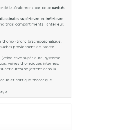
bordé latéralement par deux
cavités
diastinales supérieure et inférieure
.
nd trois compartiments : antérieur,
u thorax (tronc brachiocéphalique,
uche) proviennent de l’aorte
s (veine cave supérieure, système
os, veines thoraciques internes,
 supérieures) se jettent dans la
iaque et aortique thoracique
hage