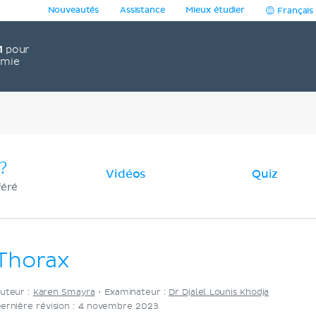
Nouveautés
Assistance
Mieux étudier
Français
1
pour
omie
?
Vidéos
Quiz
féré
Thorax
uteur :
Karen Smayra
•
Examinateur :
Dr Djalel Lounis Khodja
ernière révision : 4 novembre 2023