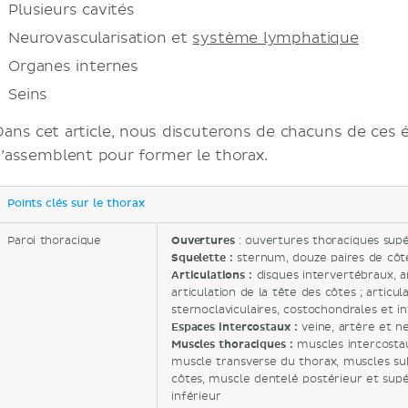
Plusieurs cavités
Neurovascularisation et
système lymphatique
Organes internes
Seins
Dans cet article, nous discuterons de chacuns de ces
s’assemblent pour former le thorax.
Points clés sur le thorax
Paroi thoracique
Ouvertures
: ouvertures thoraciques supé
Squelette :
sternum, douze paires de côt
Articulations :
disques intervertébraux, ar
articulation de la tête des côtes ; articul
sternoclaviculaires, costochondrales et i
Espaces intercostaux :
veine, artère et n
Muscles thoraciques :
muscles intercostaux
muscle transverse du thorax, muscles su
côtes, muscle dentelé postérieur et supé
inférieur