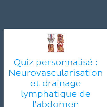
Quiz personnalisé :
Neurovascularisation
et drainage
lymphatique de
l'abdomen