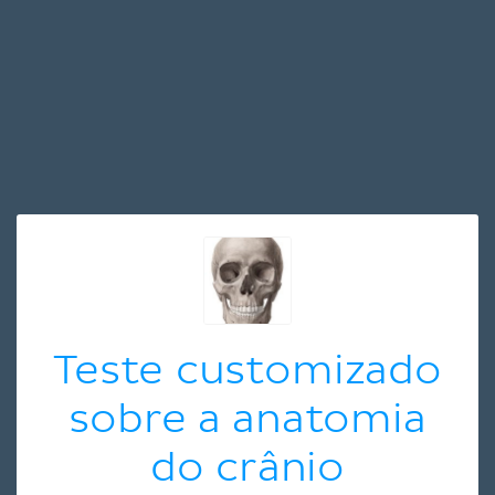
Teste customizado
sobre a anatomia
do crânio