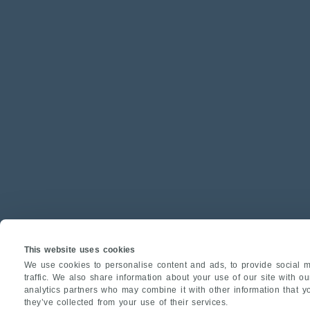
This website uses cookies
We use cookies to personalise content and ads, to provide social m
traffic. We also share information about your use of our site with o
analytics partners who may combine it with other information that y
they’ve collected from your use of their services.