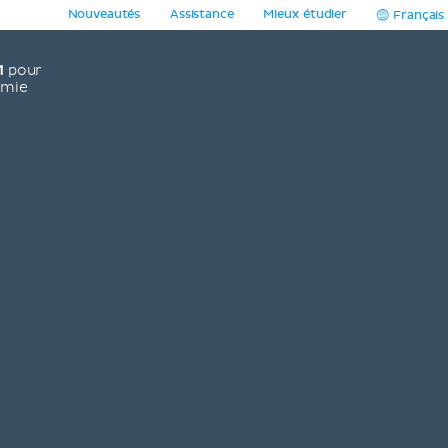
Nouveautés
Assistance
Mieux étudier
Français
1
pour
omie