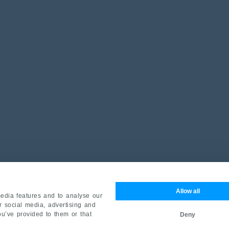
Allow all
edia features and to analyse our
ur social media, advertising and
ou’ve provided to them or that
Deny