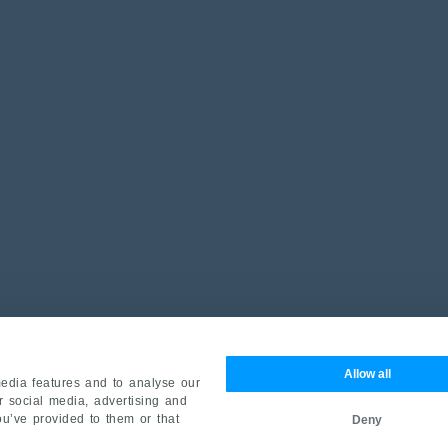
Allow all
edia features and to analyse our
ur social media, advertising and
ou’ve provided to them or that
Deny