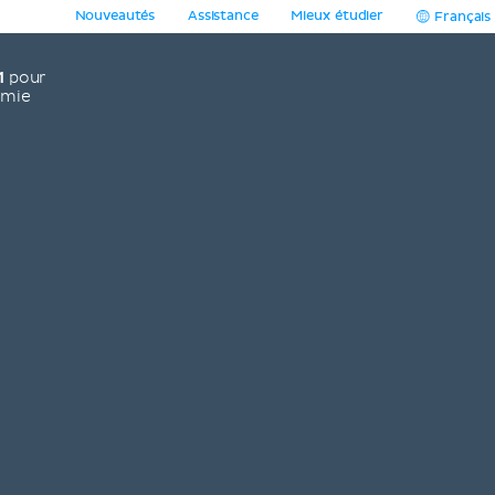
Nouveautés
Assistance
Mieux étudier
Français
1
pour
omie