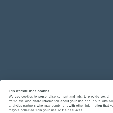
This website uses cookies
We use cookies to personalise content and ads, to provide social m
traffic. We also share information about your use of our site with o
analytics partners who may combine it with other information that y
they’ve collected from your use of their services.