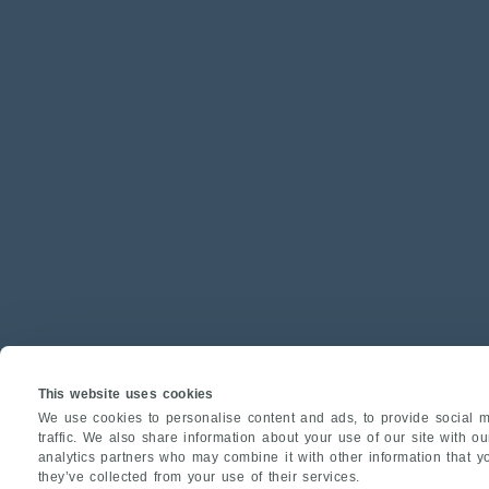
This website uses cookies
We use cookies to personalise content and ads, to provide social m
traffic. We also share information about your use of our site with o
analytics partners who may combine it with other information that y
they’ve collected from your use of their services.