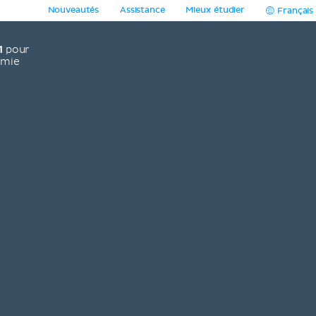
Nouveautés
Assistance
Mieux étudier
Français
1
pour
omie