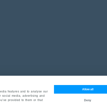
Allow all
edia features and to analyse our
ur social media, advertising and
ou’ve provided to them or that
Deny