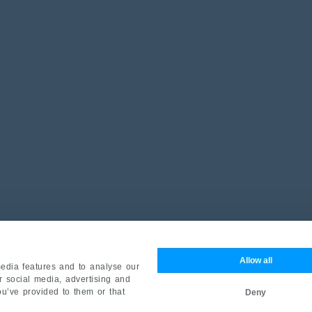
Allow all
edia features and to analyse our
ur social media, advertising and
ou’ve provided to them or that
Deny