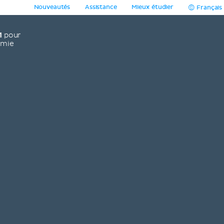
Nouveautés
Assistance
Mieux étudier
Français
1
pour
omie