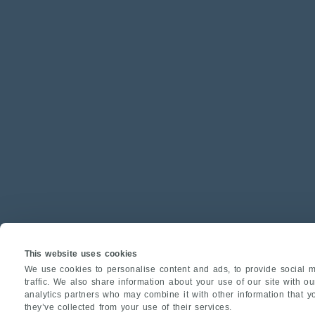
This website uses cookies
We use cookies to personalise content and ads, to provide social m
traffic. We also share information about your use of our site with o
analytics partners who may combine it with other information that y
they’ve collected from your use of their services.