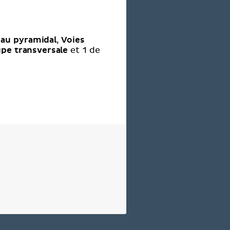
d
eau pyramidal
Voies
,
upe transversale
et 1 de