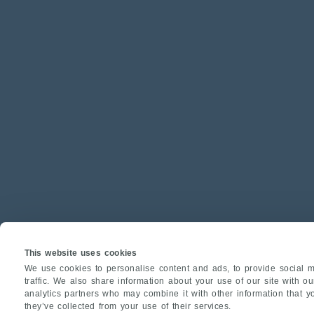
This website uses cookies
We use cookies to personalise content and ads, to provide social m
traffic. We also share information about your use of our site with o
analytics partners who may combine it with other information that y
they’ve collected from your use of their services.