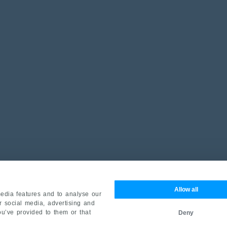
Allow all
edia features and to analyse our
ur social media, advertising and
ou’ve provided to them or that
Deny