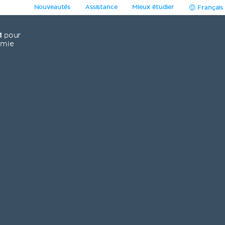
Nouveautés
Assistance
Mieux étudier
Français
1
pour
omie