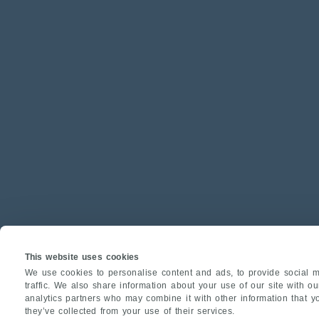
This website uses cookies
We use cookies to personalise content and ads, to provide social m
traffic. We also share information about your use of our site with o
analytics partners who may combine it with other information that y
they’ve collected from your use of their services.