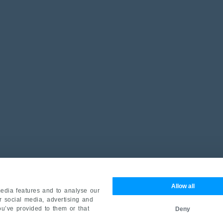
Allow all
edia features and to analyse our
ur social media, advertising and
ou’ve provided to them or that
Deny