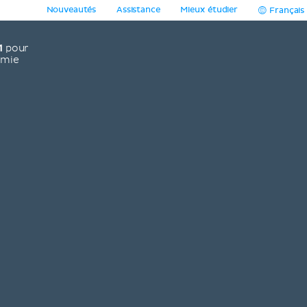
Nouveautés
Assistance
Mieux étudier
Français
1
pour
omie