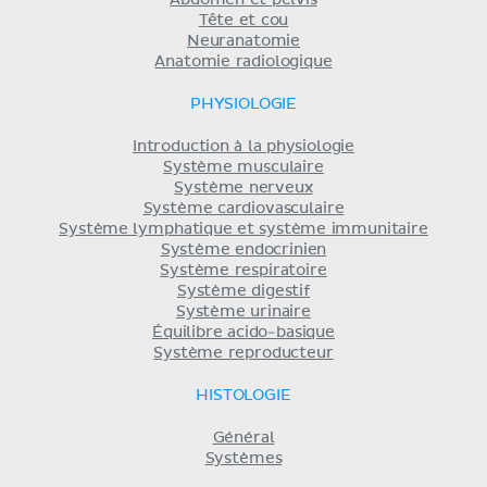
Abdomen et pelvis
Tête et cou
Neuranatomie
Anatomie radiologique
PHYSIOLOGIE
Introduction à la physiologie
Système musculaire
Système nerveux
Système cardiovasculaire
Système lymphatique et système immunitaire
Système endocrinien
Système respiratoire
Système digestif
Système urinaire
Équilibre acido-basique
Système reproducteur
HISTOLOGIE
Général
Systèmes