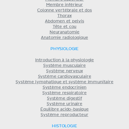
Membre inférieur
Colonne vertébrale et dos
Thorax
Abdomen et pelvis
Tête et cou
Neuranatomie
Anatomie radiologique
PHYSIOLOGIE
Introduction à la physiologie
Système musculaire
Système nerveux
Système cardiovasculaire
Système lymphatique et système immunitaire
Système endocrinien
Système respiratoire
Système digestif
Système urinaire
Équilibre acido-basique
Système reproducteur
HISTOLOGIE