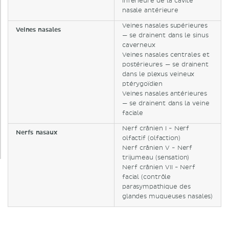
inférieure de la cavité
nasale antérieure
Veines nasales supérieures
Veines nasales
— se drainent dans le sinus
caverneux
Veines nasales centrales et
postérieures — se drainent
dans le plexus veineux
ptérygoïdien
Veines nasales antérieures
— se drainent dans la veine
faciale
Nerf crânien I - Nerf
Nerfs nasaux
olfactif (olfaction)
Nerf crânien V - Nerf
trijumeau (sensation)
Nerf crânien VII - Nerf
facial (contrôle
parasympathique des
glandes muqueuses nasales)