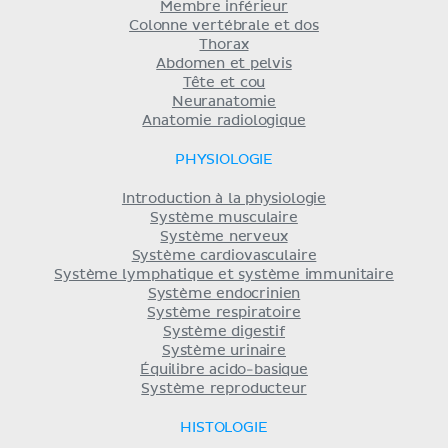
Membre inférieur
Colonne vertébrale et dos
Thorax
Abdomen et pelvis
Tête et cou
Neuranatomie
Anatomie radiologique
PHYSIOLOGIE
Introduction à la physiologie
Système musculaire
Système nerveux
Système cardiovasculaire
Système lymphatique et système immunitaire
Système endocrinien
Système respiratoire
Système digestif
Système urinaire
Équilibre acido-basique
Système reproducteur
HISTOLOGIE