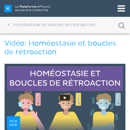
La
Plateforme n°1
pour
apprendre l’anatomie
Homéostasie et boucles de rétroaction
Vidéo: Homéostasie et boucles
de rétroaction