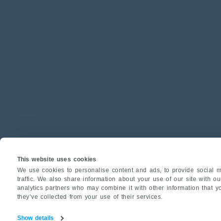
This website uses cookies
We use cookies to personalise content and ads, to provide social m
traffic. We also share information about your use of our site with o
analytics partners who may combine it with other information that y
they’ve collected from your use of their services.
Show details