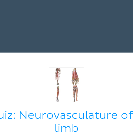
iz: Neurovasculature of
limb