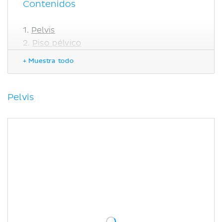
Contenidos
Pelvis
Piso pélvico
Periné
+ Muestra todo
Pelvis femenina
Periné femenino
Pelvis masculina
Pelvis
Periné masculino
Vasos sanguíneos
Inervación
Plexos lumbar y sacro
Bibliografía
Artículos relacionados
Videos relacionados