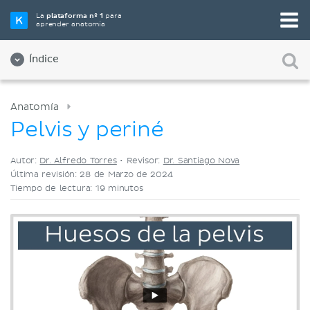
Elige tu herramienta de estudio favorita
La
plataforma nº 1
para
aprender anatomía
Videos
Cuestionarios
Ambos
Índice
Anatomía
Pelvis y periné
Autor:
Dr. Alfredo Torres
•
Revisor:
Dr. Santiago Nova
Última revisión: 28 de Marzo de 2024
Tiempo de lectura: 19 minutos