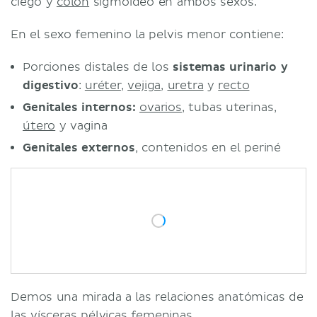
ciego y
colon
sigmoideo en ambos sexos.
En el sexo femenino la pelvis menor contiene:
Porciones distales de los
sistemas urinario y
digestivo
:
uréter
,
vejiga
,
uretra
y
recto
Genitales internos:
ovarios
, tubas uterinas,
útero
y vagina
Genitales externos
,
contenidos en el periné
Demos una mirada a las relaciones anatómicas de
las vísceras pélvicas femeninas.