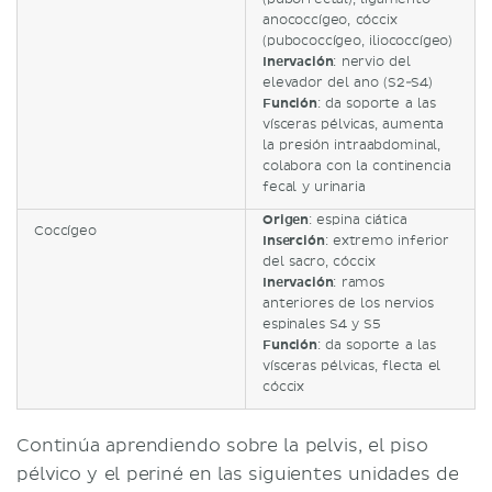
anococcígeo, cóccix
(pubococcígeo, iliococcígeo)
Inervación
: nervio del
elevador del ano (S2-S4)
Función
: da soporte a las
vísceras pélvicas, aumenta
la presión intraabdominal,
colabora con la continencia
fecal y urinaria
Origen
: espina ciática
Coccígeo
Inserción
: extremo inferior
del sacro, cóccix
Inervación
: ramos
anteriores de los nervios
espinales S4 y S5
Función
: da soporte a las
vísceras pélvicas, flecta el
cóccix
Continúa aprendiendo sobre la pelvis, el piso
pélvico y el periné en las siguientes unidades de