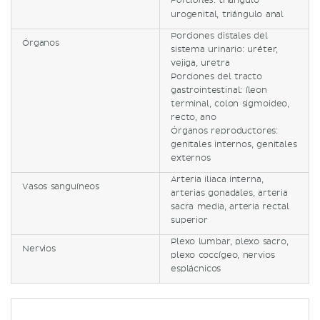
: triángulo
Porciones
urogenital, triángulo anal
Porciones distales del
Órganos
sistema urinario: uréter,
vejiga, uretra
Porciones del tracto
gastrointestinal: íleon
terminal, colon sigmoideo,
recto, ano
Órganos reproductores:
genitales internos, genitales
externos
Arteria iliaca interna,
Vasos sanguíneos
arterias gonadales, arteria
sacra media, arteria rectal
superior
Plexo lumbar, plexo sacro,
Nervios
plexo coccígeo, nervios
esplácnicos