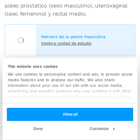
plexo prostático (sexo masculino), uterovaginal
(sexo femenino) y rectal medio.
Nervios de la pelvis masculina
Explora unidad de estudio
This website uses cookies
Nervios de la pelvis femenina
We use cookies to personalise content and ads, to provide social
media features and to analyse our traffic. We also share
Explora unidad de estudio
information about your use of our site with our social media,
advertising and analytics partners who may combine it with other
information that you’ve provided to them or that they’ve collected
from your use of their services.
Plexos lumbar y sacro
Allow all
Deny
Customize