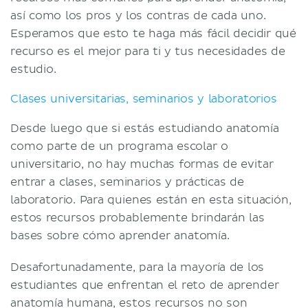
así como los pros y los contras de cada uno.
Palacio de la memoria
Esperamos que esto te haga más fácil decidir qué
Grupos de estudio
recurso es el mejor para ti y tus necesidades de
Mapas mentales
estudio.
Juegos de anatomía para
estudiantes de medicina
Clases universitarias, seminarios y laboratorios
Herramientas de anatomía en 3D
Tips generales para aprender
Desde luego que si estás estudiando anatomía
anatomía
como parte de un programa escolar o
Carreras en anatomía
universitario, no hay muchas formas de evitar
Anatomía para estudiantes de
entrar a clases, seminarios y prácticas de
medicina
laboratorio. Para quienes están en esta situación,
Anatomía para estudiantes de
estos recursos probablemente brindarán las
fisioterapia
bases sobre cómo aprender anatomía.
Anatomía para estudiantes de
Desafortunadamente, para la mayoría de los
enfermería
estudiantes que enfrentan el reto de aprender
Bibliografía
anatomía humana, estos recursos no son