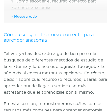
Cómo escoger el recurso correcto para
aprender anatomía
Clases universitarias, seminarios y
+ Muestra todo
laboratorios
Textos y atlas de anatomía
Aprender anatomía en línea
Cómo escoger el recurso correcto para
aprender anatomía
Métodos específicos de estudio de la
anatomía
Videos
Tal vez ya has dedicado algo de tiempo en la
Cuestionarios
búsqueda de diferentes métodos de estudio de
Tarjetas de estudio (flashcards)
la anatomía y lo único que lograste fue agobiarte
Artículos
aún más al encontrar tantas opciones. En efecto,
Tips para estudiar anatomía y
decidir sobre cuál recurso (o recursos) usarás para
estrategias de aprendizaje
aprender puede llegar a ser incluso más
Hojas de trabajo de anatomía
estresante que el aprendizaje por sí mismo.
etiquetadas
En esta sección, te mostraremos cuáles son los
Libros o páginas para colorear
recursos más comunes para aprender anatomía,
Recuerdo activo