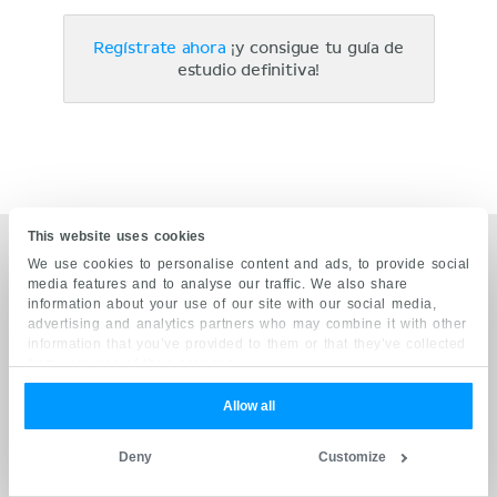
Regístrate ahora
¡y consigue tu guía de
estudio definitiva!
This website uses cookies
We use cookies to personalise content and ads, to provide social
Con la confianza de las principales instituciones de salud
media features and to analyse our traffic. We also share
information about your use of our site with our social media,
advertising and analytics partners who may combine it with other
information that you’ve provided to them or that they’ve collected
from your use of their services.
NUESTRO COMPROMISO CON LA CALIDAD
Allow all
Basado en la literatura y estudios académicos validados
por expertos; más de 7 millones de usuarios confían en
Deny
Customize
nosotros.
Leer más.