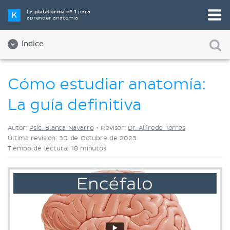
Elige tu herramienta de estudio favorita
La
plataforma nº 1
para
aprender anatomía
Videos
Cuestionarios
Ambos
Índice
Cómo estudiar anatomía:
La guía definitiva
Autor:
Psic. Blanca Navarro
•
Revisor:
Dr. Alfredo Torres
Última revisión: 30 de Octubre de 2023
Tiempo de lectura: 18 minutos