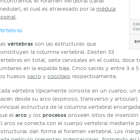
encontramos el foramen vertebral (canal
medular), el cual es atravesado por la
médula
espinal
.
Col
Col
Vértebras
Si
Las
vértebras
son las estructuras que
constituyen la columna vertebral. Existen 33
értebras en total; siete cervicales en el cuello, doce t
lumbares en la espalda baja. Cinco sacras y entre 3 a 
los huesos
sacro
y
coccígeo
respectivamente.
Cada vértebra típicamente consiste en un cuerpo, un 
nacen desde su arco (espinoso, transverso y articular).
principal estructura de la columna vertebral encargad
que el
arco
y los
procesos
proveen sitios de inserción
El arco se conecta con el cuerpo vertebral mediante pe
estructuras dan forma al foramen vertebral. Los márge
cada pedículo presentan indentaciones, formando así 