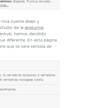
nónimos:
Espalda, Truncus dorsalis ,
más...
 roca cuesta abajo y
studio de la
anatomía
 Kenhub, hemos decidido
ue diferente. En esta página
a que te será sencilla de
, 12 vértebras torácicas, 5 vértebras
5 vértebras coccígeas (cóxis)
apofisarias