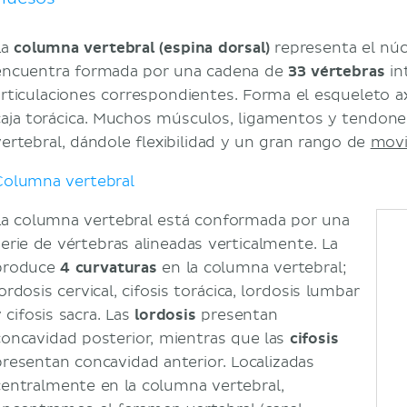
Músculos profundos de la espalda
Nervios y vasos
La
columna vertebral (espina dorsal)
representa el núc
Arterias y venas
encuentra formada por una cadena de
33 vértebras
in
Nervios
articulaciones correspondientes. Forma el esqueleto ax
Funciones de la espalda
caja torácica. Muchos músculos, ligamentos y tendone
Bibliografía
vertebral, dándole flexibilidad y un gran rango de
mov
Artículos relacionados
Columna vertebral
Videos relacionados
La columna vertebral está conformada por una
serie de vértebras alineadas verticalmente. La
produce
4 curvaturas
en la columna vertebral;
ordosis cervical, cifosis torácica, lordosis lumbar
 cifosis sacra. Las
lordosis
presentan
concavidad posterior, mientras que las
cifosis
presentan concavidad anterior. Localizadas
centralmente en la columna vertebral,