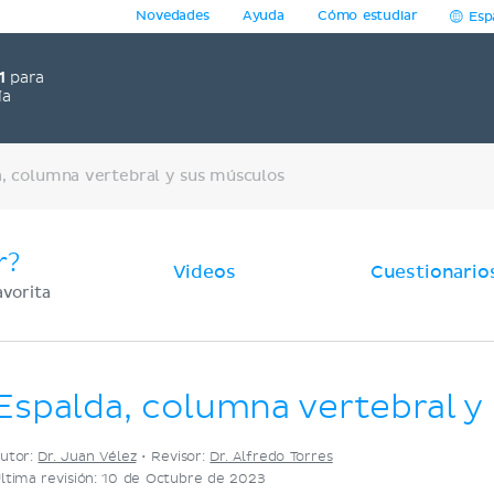
Novedades
Ayuda
Cómo estudiar
Esp
1
para
ía
a, columna vertebral y sus músculos
r?
Videos
Cuestionario
avorita
Espalda, columna vertebral y
utor:
Dr. Juan Vélez
•
Revisor:
Dr. Alfredo Torres
ltima revisión: 10 de Octubre de 2023