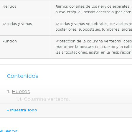
Nervios
Ramos dorsales de los nervios espinales, n
plexo braquial, nervio accesorio (par crane
Arterias y venas
Arterias y venas vertebrales, cervicales a
posteriores, subcostales, lumbares, sacras
Función
Protección de la columna vertebral, abso
mantener la postura del cuerpo y la cab
las articulaciones, asistir en la respiración
Contenidos
Huesos
Columna vertebral
Vértebras
+ Muestra todo
Articulaciones vertebrales
Músculos de la espalda
Músculos superficiales de la espalda
Huesos