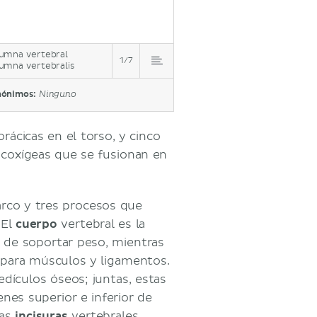
umna vertebral
1/7
umna vertebralis
nónimos:
Ninguno
orácicas en el torso, y cinco
5 coxígeas que se fusionan en
arco y tres procesos que
 El
cuerpo
vertebral es la
a de soportar peso, mientras
 para músculos y ligamentos.
dículos óseos; juntas, estas
nes superior e inferior de
las
incisuras
vertebrales