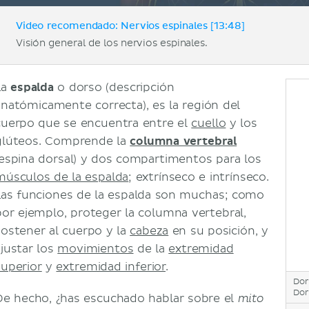
Video recomendado: Nervios espinales [13:48]
Visión general de los nervios espinales.
La
espalda
o dorso (descripción
anatómicamente correcta), es la región del
cuerpo que se encuentra entre el
cuello
y los
glúteos. Comprende la
columna vertebral
(espina dorsal) y dos compartimentos para los
músculos de la espalda
; extrínseco e intrínseco.
Las funciones de la espalda son muchas; como
por ejemplo, proteger la columna vertebral,
sostener al cuerpo y la
cabeza
en su posición, y
ajustar los
movimientos
de la
extremidad
superior
y
extremidad inferior
.
Dor
Do
De hecho, ¿has escuchado hablar sobre el
mito