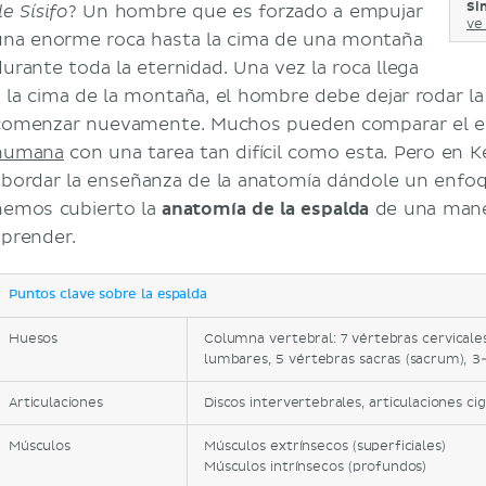
Si
? Un hombre que es forzado a empujar
e Sísifo
ve 
una enorme roca hasta la cima de una montaña
durante toda la eternidad. Una vez la roca llega
a la cima de la montaña, el hombre debe dejar rodar la
comenzar nuevamente. Muchos pueden comparar el e
humana
con una tarea tan difícil como esta. Pero en
abordar la enseñanza de la anatomía dándole un enfoq
hemos cubierto la
anatomía de la espalda
de una maner
aprender.
Puntos clave sobre la espalda
Huesos
Columna vertebral: 7 vértebras cervicales
lumbares, 5 vértebras sacras (sacrum), 3-
Articulaciones
Discos intervertebrales, articulaciones cig
Músculos
Músculos extrínsecos (superficiales)
Músculos intrínsecos (profundos)