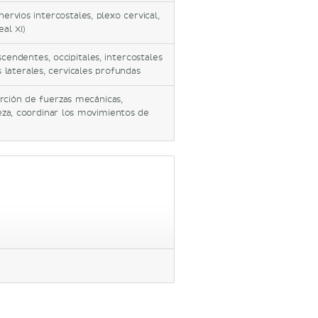
ervios intercostales, plexo cervical,
al XI)
scendentes, occipitales, intercostales
 laterales, cervicales profundas
rción de fuerzas mecánicas,
eza, coordinar los movimientos de