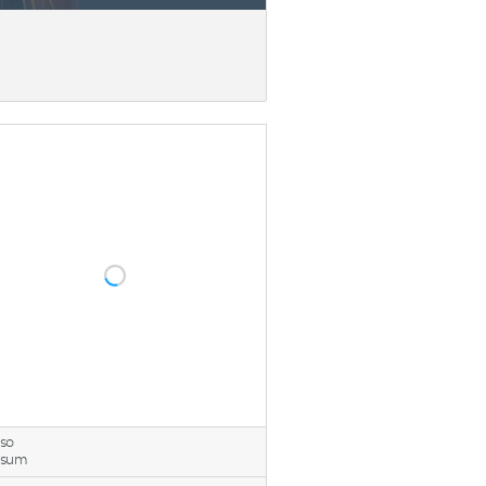
so
rsum