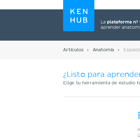
La
plataforma nº 
aprender anatom
Artículos
Anatomía
Espald
¿Listo para aprende
Elige tu herramienta de estudio f
Regístrate ahora
A
Ú