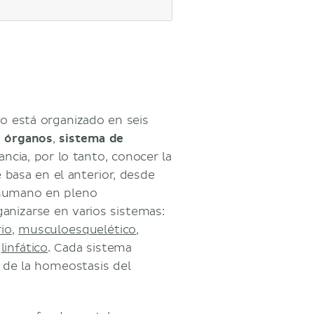
o está organizado en seis
,
órganos
,
sistema de
ncia, por lo tanto, conocer la
 basa en el anterior, desde
 humano en pleno
periores
nizarse en varios sistemas:
rio
,
musculoesquelético
,
y
linfático
. Cada sistema
de la homeostasis del
inmunológico