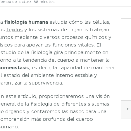
iempo de lectura: 38 minutos
La
fisiología humana
estudia cómo las células,
los
tejidos
y los sistemas de órganos trabajan
juntos mediante diversos procesos químicos y
ísicos para apoyar las funciones vitales. El
estudio de la fisiología gira principalmente en
torno a la tendencia del cuerpo a mantener la
homeostasis
, es decir, la capacidad de mantener
el estado del ambiente interno estable y
arantizar la supervivencia.
En este artículo, proporcionaremos una visión
general de la fisiología de diferentes sistemas
C
de órganos y sentaremos las bases para una
comprensión más profunda del cuerpo
humano.