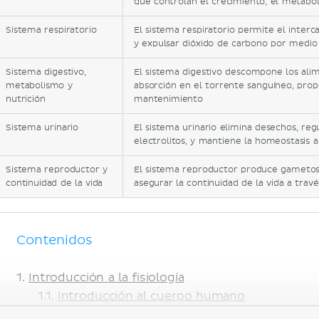
que controlan el crecimiento, el metabo
Sistema respiratorio
El sistema respiratorio permite el interc
y expulsar dióxido de carbono por medio 
Sistema digestivo,
El sistema digestivo descompone los ali
metabolismo y
absorción en el torrente sanguíneo, prop
nutrición
mantenimiento
Sistema urinario
El sistema urinario elimina desechos, regu
electrolitos, y mantiene la homeostasis a
Sistema reproductor y
El sistema reproductor produce gametos y 
continuidad de la vida
asegurar la continuidad de la vida a trav
Contenidos
Introducción a la fisiología
Introducción al cuerpo humano
La célula y sus funciones