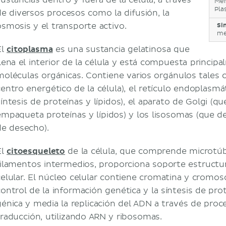
sustancias dentro y fuera de la célula, a través
Mem
Pl
de diversos procesos como la difusión, la
ósmosis y el transporte activo.
Si
me
El
citoplasma
es una sustancia gelatinosa que
llena el interior de la célula y está compuesta princip
moléculas orgánicas. Contiene varios orgánulos tales 
centro energético de la célula), el retículo endoplasmát
íntesis de proteínas y lípidos), el aparato de Golgi (que
empaqueta proteínas y lípidos) y los lisosomas (que 
de desecho).
El
citoesqueleto
de la célula, que comprende microtúb
filamentos intermedios, proporciona soporte estructura
celular. El núcleo celular contiene cromatina y cromos
control de la información genética y la síntesis de pro
génica y media la replicación del ADN a través de proc
traducción, utilizando ARN y ribosomas.