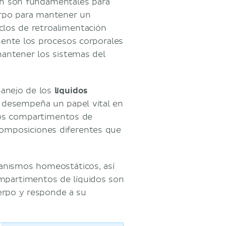
ón son fundamentales para
uerpo para mantener un
iclos de retroalimentación
mente los procesos corporales
mantener los sistemas del
anejo de los
líquidos
 desempeña un papel vital en
 los compartimentos de
 composiciones diferentes que
rios
anismos homeostáticos, así
ompartimentos de líquidos son
rpo y responde a su