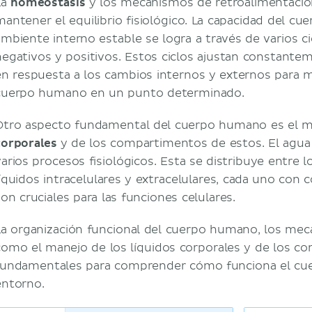
La
homeostasis
y los mecanismos de retroalimentaci
Immunidad
mantener el equilibrio fisiológico. La capacidad del c
Sistema endocrino
ambiente interno estable se logra a través de varios c
Visión general del sistema endocrino
negativos y positivos. Estos ciclos ajustan constante
Glándulas y órganos endocrinos
en respuesta a los cambios internos y externos para 
Sistema respiratorio
cuerpo humano en un punto determinado.
Visión general del sistema respiratorio
Respiración y gases respiratorios
Otro aspecto fundamental del cuerpo humano es el m
Sistema digestivo, metabolismo y nutrición
corporales
y de los compartimentos de estos. El agua
Órganos del sistema digestivo
varios procesos fisiológicos. Esta se distribuye entre
Metabolismo y nutrición
líquidos intracelulares y extracelulares, cada uno con
Sistema urinario
son cruciales para las funciones celulares.
Estructura y funciones de los órganos urina
Fisiología renal
La organización funcional del cuerpo humano, los mec
Líquidos, electrolitos y equilibrio ácido base
como el manejo de los líquidos corporales y de los c
Líquidos corporales
fundamentales para comprender cómo funciona el cue
Electrolitos y equilibrio ácido base
entorno.
Sistema reproductor y continuidad de la vida