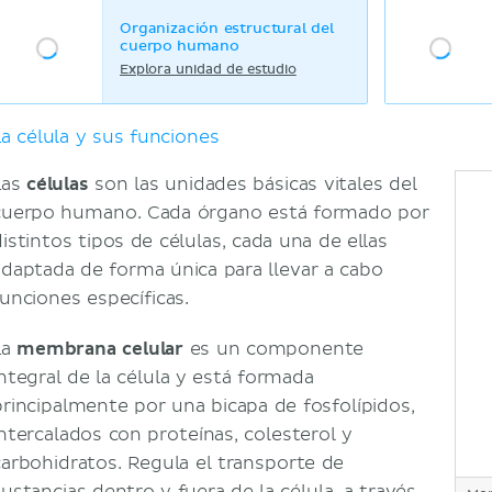
Sistema reproductor
Organización estructural del
Continuidad de la vida y embriología
cuerpo humano
Bibliografía
Explora unidad de estudio
Artículos relacionados
Videos relacionados
La célula y sus funciones
Las
células
son las unidades básicas vitales del
cuerpo humano. Cada órgano está formado por
distintos tipos de células, cada una de ellas
adaptada de forma única para llevar a cabo
funciones específicas.
La
membrana celular
es un componente
integral de la célula y está formada
principalmente por una bicapa de fosfolípidos,
intercalados con proteínas, colesterol y
carbohidratos. Regula el transporte de