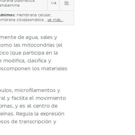
brana plasmática
1/4
asmalemma
nónimos:
Membrana celular,
mbrana citoplasmática ,
ve más...
almente de agua, sales y
como las mitocondrias (el
ico (que participa en la
 modifica, clasifica y
descomponen los materiales
ulos, microfilamentos y
l y facilita el movimiento
omas, y es el centro de
teínas. Regula la expresión
esos de transcripción y