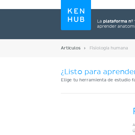
La
plataforma nº 
aprender anatom
Artículos
Fisiología humana
¿Listo para aprende
Elige tu herramienta de estudio f
Regístrate ahora
A
Ú