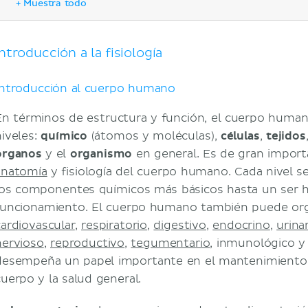
+ Muestra todo
Sistema muscular
Visión general del tejido muscular
Músculo esquelético
Introducción a la fisiología
Músculo liso y cardíaco
Sistema nervioso
Introducción al cuerpo humano
Visión general del sistema nervioso
En términos de estructura y función, el cuerpo human
Potencial de acción y sinapsis
niveles:
químico
(átomos y moléculas),
células
,
tejidos
Sentidos generales
órganos
y el
organismo
en general. Es de gran importa
Sentidos especiales
anatomía
y fisiología del cuerpo humano. Cada nivel se
Control motor
los componentes químicos más básicos hasta un ser
Corteza cerebral y funciones cognitivas su
funcionamiento. El cuerpo humano también puede orga
Sistema circulatorio
cardiovascular
,
respiratorio
,
digestivo
,
endocrino
,
urina
Sangre
nervioso
,
reproductivo
,
tegumentario
, inmunológico 
Corazón
desempeña un papel importante en el mantenimiento 
Vasos sanguíneos y circulación
cuerpo y la salud general.
Sistema linfático e inmunológico
Visión general de los sistemas linfático e 