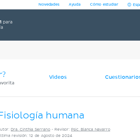
Novedades
Ayuda
Cómo estudiar
Esp
1
para
ía
r?
Videos
Cuestionario
avorita
Fisiología humana
utor:
Dra. Cinthia Serrano
•
Revisor:
Psic. Blanca Navarro
ltima revisión: 12 de Agosto de 2024