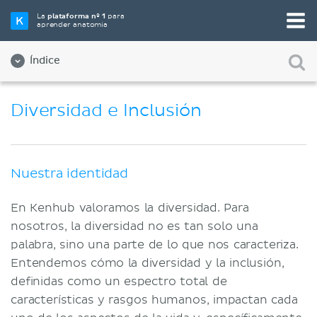
La
plataforma nº 1
para
aprender anatomía
Índice
Sobre nosotros
Diversidad e Inclusión
Calidad
Diversidad e Inclusión
Nuestra identidad
Equipo
En Kenhub valoramos la diversidad. Para
Aliados
nosotros, la diversidad no es tan solo una
Empleos
palabra, sino una parte de lo que nos caracteriza.
Entendemos cómo la diversidad y la inclusión,
Contact
definidas como un espectro total de
Compañía
características y rasgos humanos, impactan cada