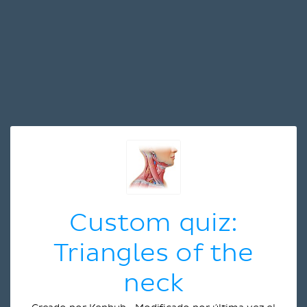
Custom quiz:
Triangles of the
neck