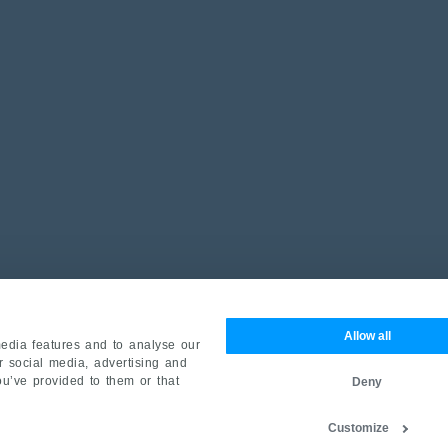
Allow all
edia features and to analyse our
ur social media, advertising and
ou’ve provided to them or that
Deny
Customize