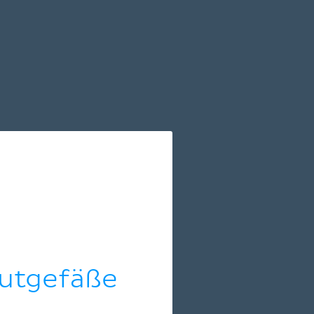
lutgefäße