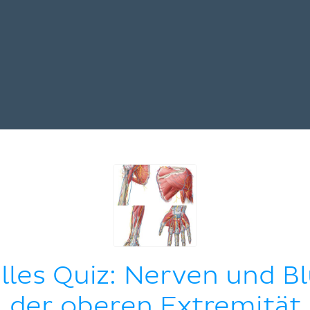
elles Quiz: Nerven und B
der oberen Extremität