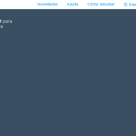
Novedades
Ayuda
Cómo estudiar
Esp
1
para
ía