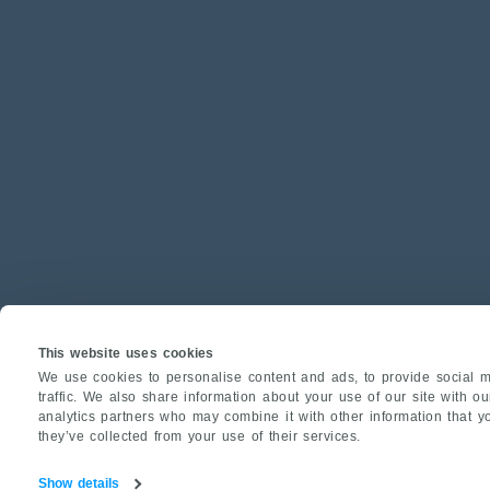
This website uses cookies
We use cookies to personalise content and ads, to provide social m
traffic. We also share information about your use of our site with o
analytics partners who may combine it with other information that y
they’ve collected from your use of their services.
Show details