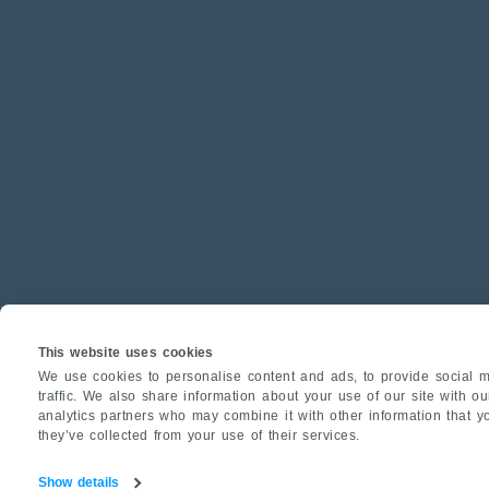
This website uses cookies
We use cookies to personalise content and ads, to provide social m
traffic. We also share information about your use of our site with o
analytics partners who may combine it with other information that y
they’ve collected from your use of their services.
Show details