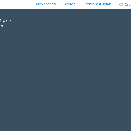
Novedades
Ayuda
Cómo estudiar
Esp
1
para
ía