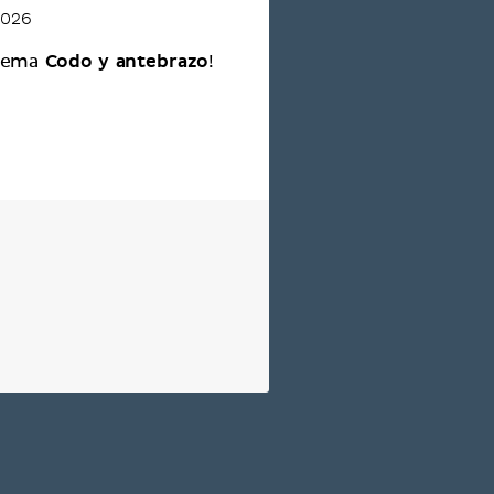
2026
Codo y antebrazo
 tema
!