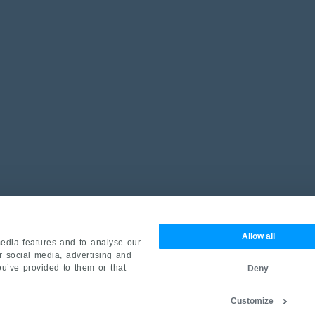
Allow all
edia features and to analyse our
ur social media, advertising and
ou’ve provided to them or that
Deny
Customize