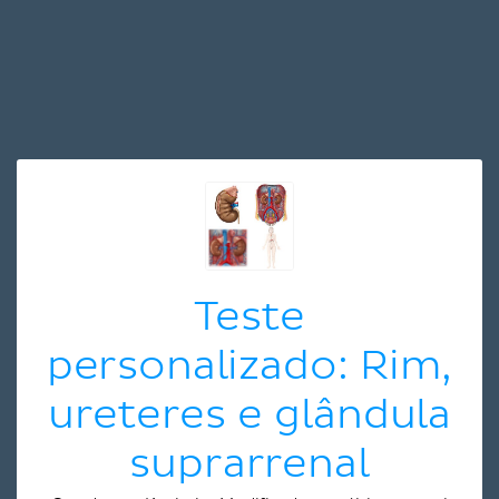
Teste
personalizado: Rim,
ureteres e glândula
suprarrenal